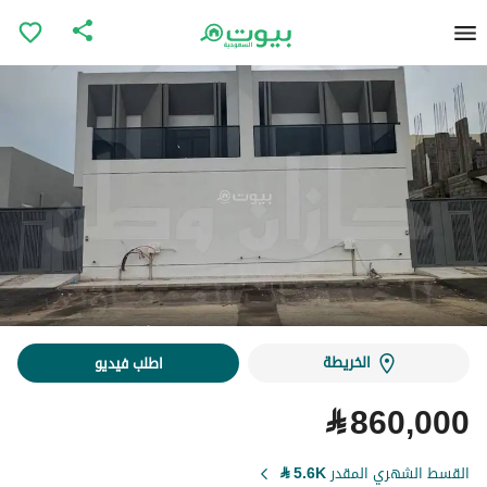
الخريطة
اطلب فيديو
⃁
860,000
القسط الشهري المقدر
5.6K
⃁