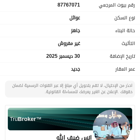
رقم بيوت المرجعي
87767071
مساحة الوحدة : 200 م
نوع السكن
عوائل
حالة البناء
جاهز
للتواصل والاستفسار واتس اب
التأثيث
غير مفروش
920031858
تاريخ الإضافة
30 ديسمبر 2025
عمر العقار
جديد
احذر من الإحتيال، لا تقم بتحويل أي مبلغ إلا عبر القنوات الرسمية لضمان
حقوقك .الإعلان عن الغير يعرضك للمساءلة القانونية.
Tru
Broker
™
انس ضيف الله