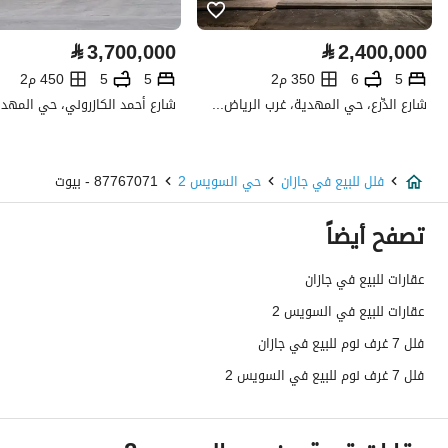
كهرباء
نعم
⃁
3,700,000
⃁
2,400,000
صرف صحي
نعم
5
6
350 م2
5
5
450 م2
شارع الدِّرع، حي المهدية، غرب الرياض، الرياض
هاتف
نعم
الياف ضوئية
نعم
فلل للبيع في جازان
حي السويس 2
87767071 - بيوت
تفاصيل اضافية
تصفح أيضاً
عمر العقار
جديد
عقارات للبيع في جازان
عقارات للبيع في السويس 2
عرض الشارع
15
فلل 7 غرف نوم للبيع في جازان
رقم المخطط
ب
فلل 7 غرف نوم للبيع في السويس 2
رقم صك الملكية
760002799704