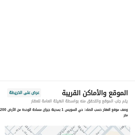
الموقع
المنطقة
منطقة جازان
المدينة
جازان
الحي
السويس 2
اسم الشارع
أبو الفضائل الناسخ
الرمز البريدي
82613
الموقع والأماكن القريبة
عرض على الخريطة
رقم المبنى
6422
يتم جلب الموقع والتحقق منه بواسطة الهيئة العامة للعقار
وصف موقع العقار حسب الصك:
حي السويس 1 بمدينة جيزان مساحة الوحدة من الأرض 200
الرقم الاضافي
2839
متر
خط العرض
16.851547399753834