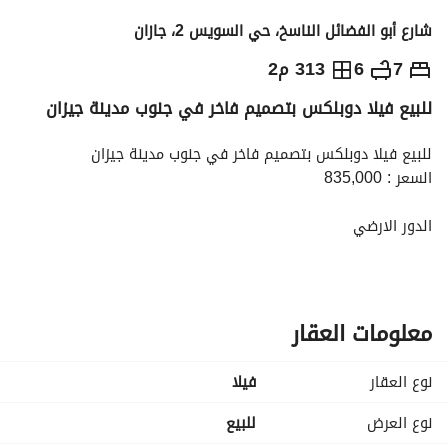
شارع أبو الفضائل الناسخ، حي السويس 2، جازان
860,000
⃁
7
6
313 م2
للبيع فيلا دوبلكس بتصميم فاخر في جنوب مدينة جيزان
التفاصيل
معلومات ترخيص الإعلان
حاسبة التمويل
للبيع فيلا دوبلكس بتصميم فاخر في جنوب مدينة جيزان
السعر : 835,000
الدور الارضي
مجلس رجال مع دورة مياه + صاله طعام + استقبال نساء مع دورة 
مياه + صاله + مطبخ
الدور الاول
معلومات العقار
غرفه نوم ماستر مع دورة مياه وبلكونه + صاله عائليه + ٢ غرف نوم 
مع دورة مياه مشتركه
نوع العقار
فیلا
الملحق
نوع العرض
للبيع
غرفه + دورة مياه + سطح