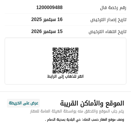
رقم رخصة
فال
1200009488
تاريخ إصدار
الترخيص
16 سبتمبر 2025
تاريخ انتهاء
الترخيص
15 سبتمبر 2026
انقر للذهاب إلى الرابط
معلومات مسؤول الإعلان
الموقع والأماكن القريبة
عرض على الخريطة
اسم المسؤول
-
يتم جلب الموقع والتحقق منه بواسطة الهيئة العامة للعقار
وصف موقع العقار حسب الصك:
حي البادية بمدينة الدمام .
رقم المسؤول
-