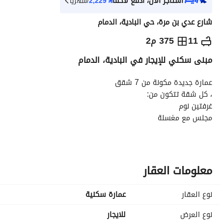
استأجر الآن، ادفع لاحقاً
⃁
2,229
/شهرياً
شارع عدي بن مرة، حي البادية، الدمام
⃁
25,000
سنوياً
11
375 م2
مبنى سكني للإيجار في البادية، الدمام
يص الإعلان
الاماكن القريبة
عمارة جديدة مكونة من 7 شقق
، كل شقة تتكون من:
غرفتين نوم
مجلس مع مغسلة
صالة
مطبخ بدواليب جاهزة
عدد 2 حمام
مصعد
معلومات العقار
مواقف سيارات
موقع مميز
نوع العقار
عمارة سكنية
:
العمارة تقع أمام
نوع العرض
للايجار