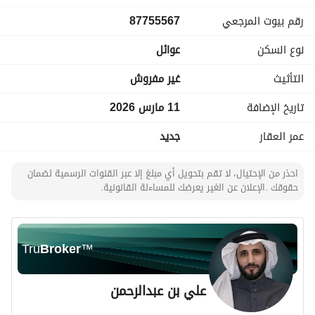
مسجد ومدرسة
رقم بيوت المرجعي
87755567
، وخلف
مستشفى
نوع السكن
عوائل
، وعلى
شارع عام
التأثيث
غير مفروش
، وبالقرب من
مركز العثيم التجاري
تاريخ الإضافة
11 مارس 2026
، كما أنها قريبة من جميع الخدمات الحيوية.
عمر العقار
جديد
احذر من الإحتيال، لا تقم بتحويل أي مبلغ إلا عبر القنوات الرسمية لضمان
حقوقك .الإعلان عن الغير يعرضك للمساءلة القانونية.
Tru
Broker
™
علي بن عبدالرحمن