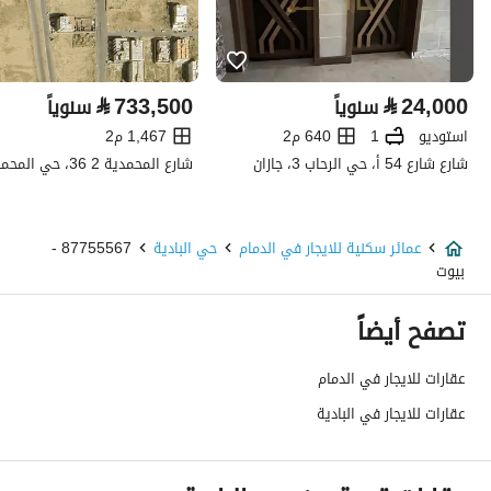
تفاصيل العقار
⃁
733,500
⃁
24,000
سنوياً
سنوياً
نوع الإعلان
للإيجار
استوديو
1
640 م2
1,467 م2
شارع شارع 54 أ، حي الرحاب 3، جازان
استخدام العقار
-
نوع العقار
عمائر سكنية
عمائر سكنية للايجار في الدمام
حي البادية
87755567 -
السعر
25000
بيوت
المساحة
375
تصفح أيضاً
عدد الغرف
21
عقارات للايجار في الدمام
عقارات للايجار في البادية
خدمات العقار
كهرباء
نعم