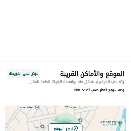
الموقع
المنطقة
منطقة الرياض
المدينة
الرياض
الحي
بدر
اسم الشارع
-
الرمز البريدي
14746
الموقع والأماكن القريبة
عرض على الخريطة
رقم المبنى
8055
يتم جلب الموقع والتحقق منه بواسطة الهيئة العامة للعقار
وصف موقع العقار حسب الصك:
N/A
الرقم الاضافي
2662
خط العرض
24.520056970983468
خط الطول
46.75497080221008
انظر الموقع