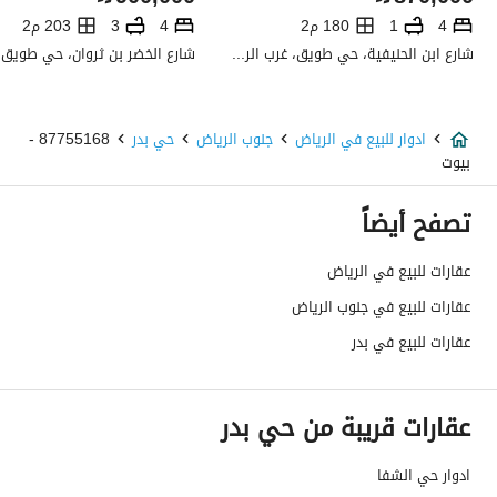
تفاصيل اضافية
4
1
180 م2
4
3
203 م2
شارع ابن الحنيفية، حي طويق، غرب الرياض، الرياض
عمر العقار
جديد
عرض الشارع
0
ادوار للبيع في الرياض
جنوب الرياض
حي بدر
87755168 -
بيوت
رقم المخطط
3314/1
تصفح أيضاً
رقم صك الملكية
4315854870900003
عقارات للبيع في الرياض
واجهة العقار
-
عقارات للبيع في جنوب الرياض
حدود واطوال العقار
-
عقارات للبيع في بدر
الضمانات والمدة
-
عقارات قريبة من حي بدر
قنوات الاعلان
منصة مرخصة ،لوحة اعلانية ،منصات التواص
ادوار حي الشفا
هل يوجد اي التزام على
لايوجد