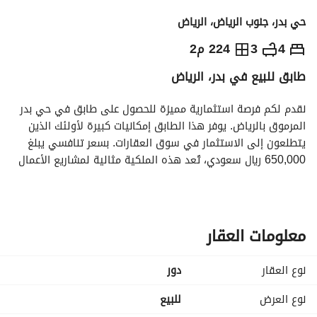
حي بدر، جنوب الرياض، الرياض
650,000
⃁
4
3
224 م2
طابق للبيع في بدر، الرياض
التفاصيل
معلومات ترخيص الإعلان
حاسبة التمويل
نقدم لكم فرصة استثمارية مميزة للحصول على طابق في حي بدر 
المرموق بالرياض. يوفر هذا الطابق إمكانيات كبيرة لأولئك الذين 
يتطلعون إلى الاستثمار في سوق العقارات. بسعر تنافسي يبلغ 
650,000 ريال سعودي، تُعد هذه الملكية مثالية لمشاريع الأعمال 
المختلفة أو خيارات الإسكان. 
إليكم بعض الخصائص الرئيسية لهذه الملكية:
- **النوع**: طابق
معلومات العقار
- **الغرض**: للبيع
- **الموقع**: بدر، الرياض
نوع العقار
دور
- **السعر**: 650,000 ريال سعودي
- **مفروش**: غير مفروش
نوع العرض
للبيع
- **المساحة الكلية**: متوفرة عند الاستفسار