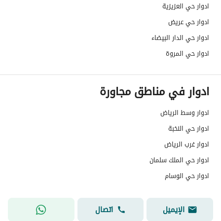
ادوار حي العزيزية
العقار ؟
ادوار حي عريض
مطابقة لكود البناء
-
ادوار حي الدار البيضاء
السعودي
ادوار حي المروة
العقار مرهون
لا
ادوار في مناطق مجاورة
العقار مقيد
لا
ادوار وسط الرياض
رقم الأرض
306
ادوار حي النخبة
ملاحظات
-
ادوار غرب الرياض
ادوار حي الملك سلمان
حدود العقار/الملكية
ادوار حي الوسام
الشمالي
الشرقي
الإيميل
اتصال