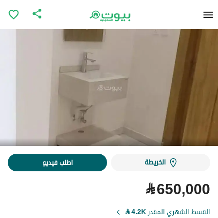
الخريطة
اطلب فيديو
⃁
650,000
القسط الشهري المقدر
4.2K
⃁