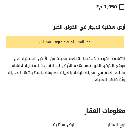
1,050 م2
⃁
120,750
سنوياً
يص الإعلان
الاماكن القريبة
أرض سكنية للإيجار في الكوثر، الخبر
هذا العقار لم يعد متوفرا بعد الآن
اكتشف الفرصة لاستئجار قطعة مميزة من الأرض السكنية في 
موقع الكوثر، الخبر. توفر هذه الأرض لك القاعدة المثالية لإنشاء 
منزلك الحلم في مدينة نابضة بالحياة معروفة بتسهيلاتها الحديثة 
وثقافتها الغنية. 
**خصائص العقار:**
- **النوع:** أرض سكنية
- **الموقع:** الكوثر، الخبر
معلومات العقار
- **السعر:** 120,750 ريال سعودي
- **مفروش:** لا
نوع العقار
ارض سكنية
- **المساحة:** 0 متر مربع (تعتبر هذه القطعة أرضاً للتطوير، 