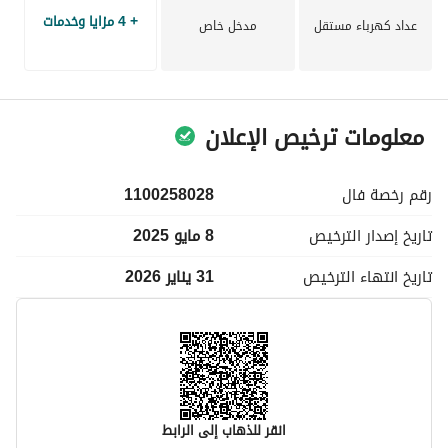
طويلاً في السوق. اتصل بنا اليوم لمعرفة المزيد عن استئجار هذه 
+ 4 مزايا وخدمات
الملكية أو لترتيب زيارة. لا تفوت فرصة امتلاك قطعة من التطوير 
عداد كهرباء مستقل
مدخل خاص
المستقبلي في إحدى أكثر مدن المملكة العربية السعودية 
ديناميكية.
معلومات ترخيص الإعلان
رقم رخصة
فال
1100258028
تاريخ إصدار
الترخيص
8 مايو 2025
تاريخ انتهاء
الترخيص
31 يناير 2026
انقر للذهاب إلى الرابط