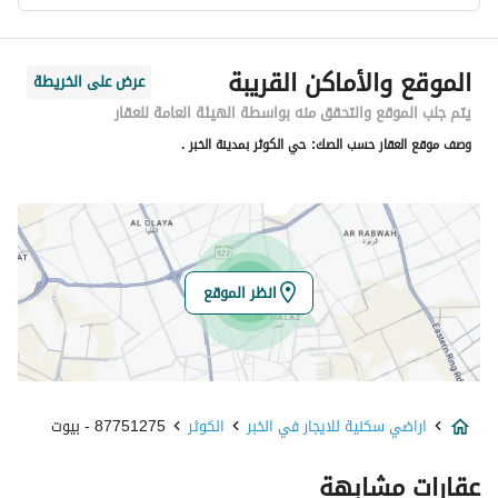
معلومات مسؤول الإعلان
الموقع والأماكن القريبة
عرض على الخريطة
اسم المسؤول
-
يتم جلب الموقع والتحقق منه بواسطة الهيئة العامة للعقار
وصف موقع العقار حسب الصك:
حي الكوثر بمدينة الخبر .
رقم المسؤول
-
الموقع
المنطقة
المنطقة الشرقية
انظر الموقع
المدينة
الخبر
الحي
الكوثر
اراضي سكنية للايجار في الخبر
الكوثر
87751275 - بيوت
اسم الشارع
12
عقارات مشابهة
الرمز البريدي
34753