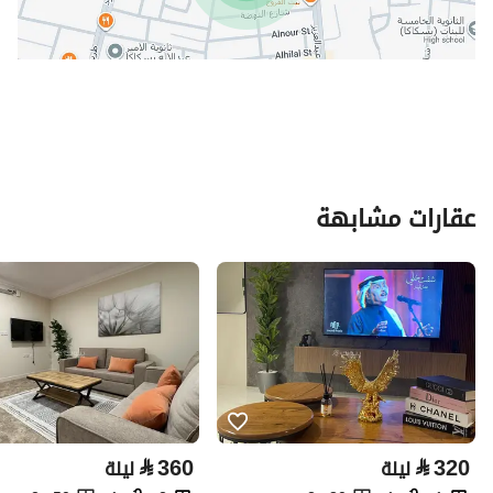
عقارات مشابهة
⃁
360
⃁
320
ليلة
ليلة