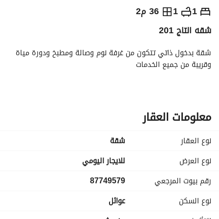
⃁
180
يومياً
1
1
36 م2
شقه التاج 201
رة السياحة
الاماكن القريبة
شقة بدخول ذاتي تتكون من غرفة نوم وصالة ومطبخ ودورة مياة 
وقريبة من جميع الخدمات
معلومات العقار
نوع العقار
شقة
نوع العرض
للايجار اليومي
رقم بيوت المرجعي
87749579
نوع السكن
عوائل