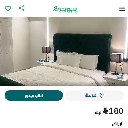
الخريطة
اطلب فيديو
⃁
180
ليلة
الرياض