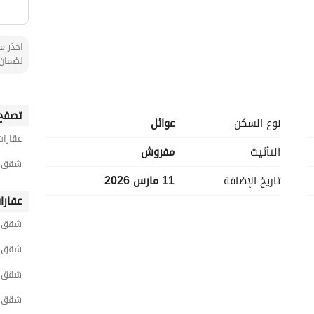
احذر من
لضمان 
تصفح 
نوع السكن
عوائل
عقارات
التأثيث
مفروش
شقق 1 غرفة نوم مفروشة للايجار اليومي في 
تاريخ الإضافة
11 مارس 2026
ح في موقع استراتيجي داخل جدة
عقارا
شقق 
شقق مد
شقق ر
شقق ا