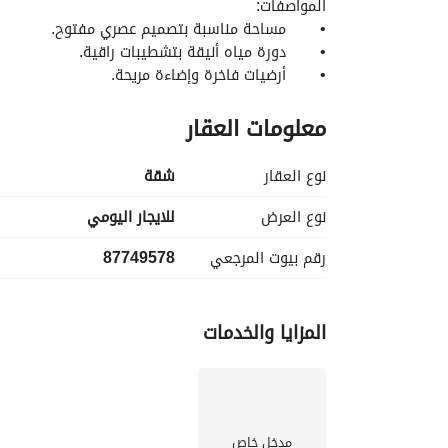
المواصفات:
•	مساحة مناسبة بتصميم عصري مفتوح. 
•	دورة مياه أنيقة بتشطيبات راقية. 
•	أرضيات فاخرة وإضاءة مريحة. 
•	تكييف متكامل لتبريد مثالي. 
معلومات العقار
مميزات الموقع:
•	يقع في حي مشرفة الحيوي، بالقرب من جميع الخدمات. 
نوع العقار
شقة
•	سهولة الوصول إلى الطرق الرئيسية والأحياء المهمة. 
•	محيط آمن وهادئ مع توافر المرافق الضرورية. 
نوع العرض
للايجار اليومي
رقم بيوت المرجعي
87749578
هذا الاستوديو مناسب للباحثين عن سكن عملي ومري
المزايا والخدمات
مدخل خاص