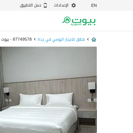
الإعدادات
حمل التطبيق
EN
شقق للايجار اليومي في جدة
87749578 - بيوت