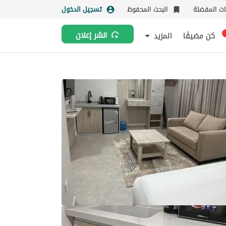
نات المفضلة
البحث المحفوظ
تسجيل الدخول
كن مضيفًا
المزيد
انشر إعلان