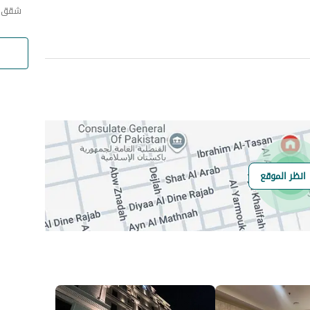
شقق ي
انظر الموقع