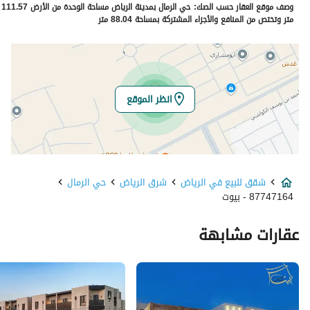
وصف موقع العقار حسب الصك:
حي الرمال بمدينة الرياض مساحة الوحدة من الأرض 111.57
الرقم الاضافي
7690
متر وتختص من المنافع والأجزاء المشتركة بمساحة 88.04 متر
خط العرض
24.92434637650633
خط الطول
46.7946059841059
انظر الموقع
تفاصيل العقار
نوع الإعلان
للبيع
شقق للبيع في الرياض
شرق الرياض
حي الرمال
استخدام العقار
-
87747164 - بيوت
نوع العقار
شقق
عقارات مشابهة
السعر
809750
المساحة
146.94