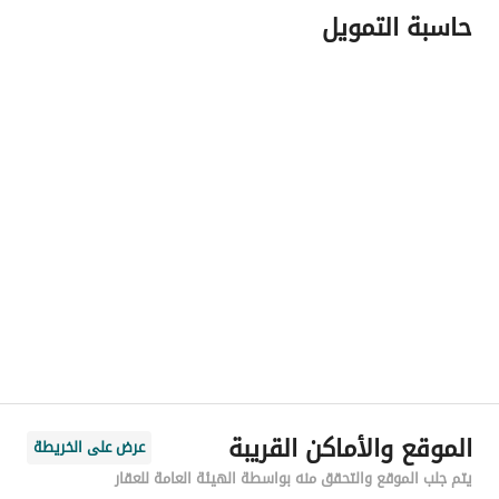
حاسبة التمويل
اسم المسؤول
-
رقم المسؤول
-
الموقع
المنطقة
منطقة الرياض
المدينة
الرياض
الحي
الرمال
اسم الشارع
يزيد بن مزيد الشيباني
الرمز البريدي
13436
الموقع والأماكن القريبة
عرض على الخريطة
رقم المبنى
3931
يتم جلب الموقع والتحقق منه بواسطة الهيئة العامة للعقار