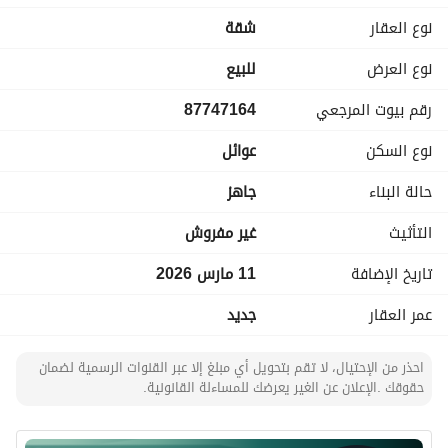
شقق من غرفتين
نوع العقار
شقة
شقق من 3 غرف
نوع العرض
للبيع
دقيقتين من طريق الدمام
رقم بيوت المرجعي
87747164
4 دقائق من محطه المترو
مدخل ذكي
نوع السكن
عوائل
مساحات خاصة
إطلالات واسعة
حالة البناء
جاهز
متوفر مستودعات خاصة
ضمانات تصل الي 10 سنوات
التأثيث
غير مفروش
تاريخ الإضافة
11 مارس 2026
للتواصل والإستفسار عن العرض والاطلاع على باقي الفرص واتساب 
عمر العقار
جديد
:
539063687
احذر من الإحتيال، لا تقم بتحويل أي مبلغ إلا عبر القنوات الرسمية لضمان
حقوقك .الإعلان عن الغير يعرضك للمساءلة القانونية.
ولطلب تسويق عقاراتكم واتساب :
536936862