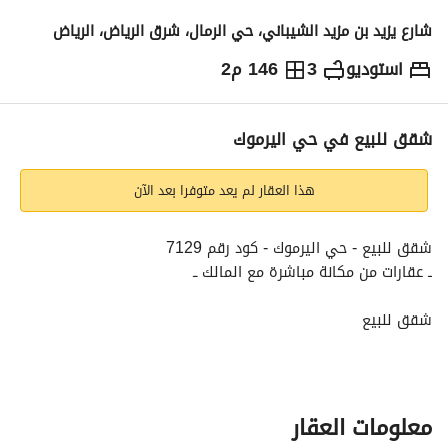
شارع يزيد بن مزيد الشيباني، حي الرمال، شرق الرياض، الرياض
استوديو
3
146 م2
809,750
⃁
التفاصيل
معلومات ترخيص الإعلان
حاسبة التمويل
شقق للبيع في حي اليرموك
هذا العقار لم يعد متوفرا بعد الآن
شقق للبيع - حي اليرموك - كود رقم 7129
ــ عقارات من مكانة مباشرة مع المالك ــ
شقق للبيع
حي اليرموك - الرياض
الاستخدام: سكني
المساحة: 81-212 م²
معلومات العقار
مكونات العقار: