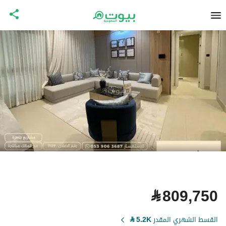
⃁
809,750
القسط الشهري المقدر
5.2K
⃁