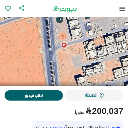
الخريطة
اطلب فيديو
⃁
200,037
سنوياً