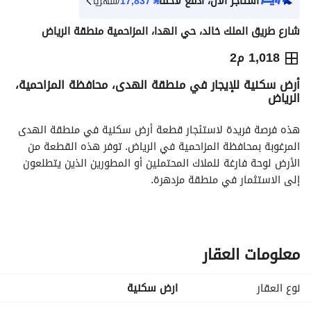
استأجر الآن، ادفع لاحقاً
⃁
17,837
/شهرياً
شارع طريق الملك خالد، حي الهدا، المزاحمية منطقة الرياض
⃁
200,037
سنوياً
1,018 م2
أرض سكنية للإيجار في منطقة الهدى، محافظة المزاحمية،
يص الإعلان
الاماكن القريبة
الرياض
هذه فرصة فريدة لاستئجار قطعة أرض سكنية في منطقة الهدى 
المرغوبة بمحافظة المزاحمية في الرياض. توفر هذه القطعة من 
الأرض لوحة فارغة للملاك المحتملين أو المطورين الذين يتطلعون 
إلى الاستثمار في منطقة مزدهرة. 
الميزات الرئيسية:
- الموقع: تقع في منطقة الهدى، المعروفة ببيئتها الهادئة 
والمجتمع القوي. 
معلومات العقار
- الحجم: المساحة الدقيقة للأرض هي 0 متر مربع، مما يوفر مرونة 
في خطط البناء أو التطوير. 
نوع العقار
ارض سكنية
- الغرض: هذه الأرض متاحة للإيجار، مما يجعلها خيارًا مثاليًا لمن 