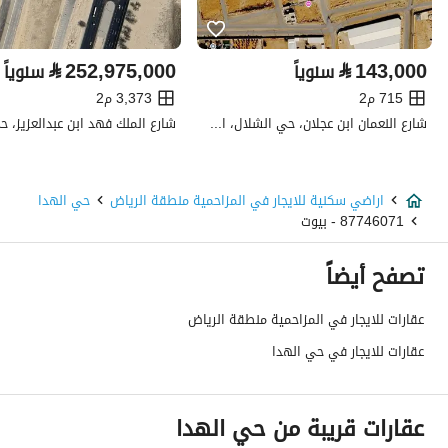
تفاصيل العقار
⃁
252,975,000
⃁
143,000
سنوياً
سنوياً
نوع الإعلان
للإيجار
715 م2
3,373 م2
استخدام العقار
-
شارع النعمان ابن عجلان، حي الشلال، المزاحمية منطقة الرياض
نوع العقار
اراضي سكنية
اراضي سكنية للايجار في المزاحمية منطقة الرياض
حي الهدا
السعر
200037
87746071 - بيوت
المساحة
1018
تصفح أيضاً
عدد الغرف
-
عقارات للايجار في المزاحمية منطقة الرياض
عقارات للايجار في حي الهدا
خدمات العقار
لا يوجد خدمات
عقارات قريبة من حي الهدا