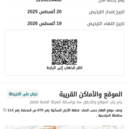
رقم رخصة
فال
1200014488
تاريخ إصدار
الترخيص
20 أغسطس 2025
تاريخ انتهاء
الترخيص
19 أغسطس 2026
انقر للذهاب إلى الرابط
معلومات مسؤول الإعلان
الموقع والأماكن القريبة
عرض على الخريطة
اسم المسؤول
-
يتم جلب الموقع والتحقق منه بواسطة الهيئة العامة للعقار
وصف موقع العقار حسب الصك:
قطعة الأرض السكنية رقم 870 من المخطط رقم 114 / أ
رقم المسؤول
-
محافظة المزاحمية .