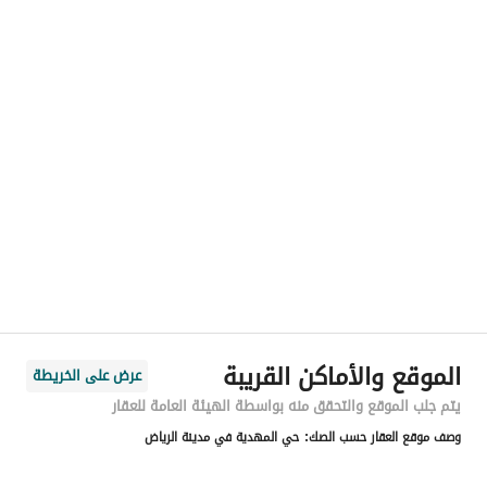
رقم المسؤول
-
الموقع
المنطقة
منطقة الرياض
المدينة
الرياض
الحي
المهدية
اسم الشارع
إبرهيم بن أحمد البرهان
الرمز البريدي
13754
الموقع والأماكن القريبة
عرض على الخريطة
رقم المبنى
3741
يتم جلب الموقع والتحقق منه بواسطة الهيئة العامة للعقار
وصف موقع العقار حسب الصك:
حي المهدية في مدينة الرياض
الرقم الاضافي
8085