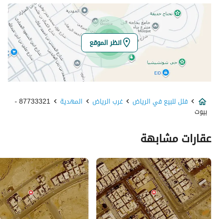
خط العرض
24.66006810039465
خط الطول
46.529884123181425
انظر الموقع
تفاصيل العقار
نوع الإعلان
للبيع
فلل للبيع في الرياض
غرب الرياض
المهدية
87733321 -
استخدام العقار
-
بيوت
نوع العقار
فلل
عقارات مشابهة
السعر
3200000
المساحة
418
عدد الغرف
14