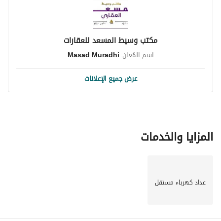
تصبح جزءًا من مجتمع نابض بالحياة ومرحب. مع اللمسة الصحيحة، 
يمكن أن تتحول هذه الفيلا إلى إقامة فاخرة تقدم مزيجًا مثاليًا من 
الراحة والأناقة. 
مكتب وسيط المسعد للعقارات
اسم المُعلن:
Masad Muradhi
لا تفوت هذه الفرصة الرائعة! تواصل معنا اليوم لمعرفة المزيد عن 
هذه الفيلا وتحديد موعد لزيارتها. منزل أحلامك هو مجرد خطوة 
عرض جميع الإعلانات
بعيدًا في المحدية، الرياض.
المزايا والخدمات
عداد كهرباء مستقل