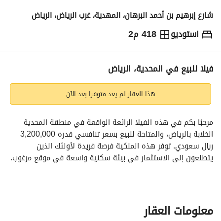
شارع إبرهيم بن أحمد البرهان، المهدية، غرب الرياض، الرياض
استوديو
418 م2
3,200,000
⃁
التفاصيل
معلومات ترخيص الإعلان
حاسبة التمويل
فيلا للبيع في المحدية، الرياض
هذا العقار لم يعد متوفرا بعد الآن
مرحبًا بكم في هذه الفيلا الرائعة الواقعة في منطقة المحدية 
الخلابة بالرياض، والمتاحة للبيع بسعر تنافسي قدره 3,200,000 
ريال سعودي. توفر هذه الملكية فرصة فريدة لأولئك الذين 
يتطلعون إلى الاستثمار في بيئة سكنية واسعة في موقع مرغوب. 
تتضمن الميزات ما يلي:
- نوع الملكية: فيلا
- الغرض: للبيع
معلومات العقار
- الموقع: المحدية، الرياض