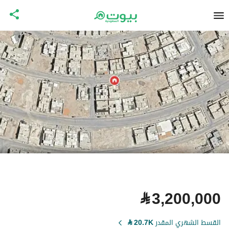
⃁
3,200,000
القسط الشهري المقدر
20.7K
⃁