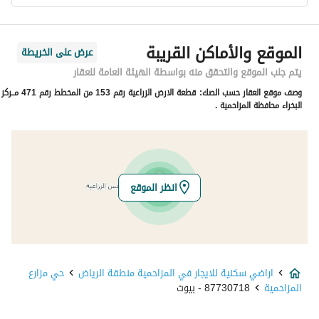
معلومات مسؤول الإعلان
الموقع والأماكن القريبة
عرض على الخريطة
اسم المسؤول
-
يتم جلب الموقع والتحقق منه بواسطة الهيئة العامة للعقار
وصف موقع العقار حسب الصك:
قطعة الارض الزراعية رقم 153 من المخطط رقم 471 مــركز
رقم المسؤول
-
البخراء محافظة المزاحمية .
الموقع
المنطقة
منطقة الرياض
انظر الموقع
المدينة
المزاحمية منطقة الرياض
الحي
مزارع المزاحمية
اراضي سكنية للايجار في المزاحمية منطقة الرياض
حي مزارع
اسم الشارع
-
المزاحمية
87730718 - بيوت
الرمز البريدي
19496