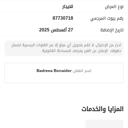
لأي خطط تطوير. 
نوع العرض
للايجار
- سهولة الوصول: تقع في منطقة هادئة، ولكن لا تزال قريبة من 
رقم بيوت المرجعي
87730718
الطرق الرئيسية والطرق السريعة لتسهيل النقل. 
تاريخ الإضافة
27 أغسطس 2025
مثالية للمزارعين أو المطورين أو أي شخص يبحث عن توسيع آفاقه، 
تقدم هذه الأرض لوحة فارغة لخيالك لتعزيز النمو والإنتاجية. 
احذر من الإحتيال، لا تقم بتحويل أي مبلغ إلا عبر القنوات الرسمية لضمان
حقوقك .الإعلان عن الغير يعرضك للمساءلة القانونية.
لا تفوت هذه الفرصة لاستئجار أرض في منطقة جميلة من 
المزاحمية. اتصل بنا اليوم لتتعرف أكثر على هذه الخاصية وكيف 
يمكن أن تلبي احتياجاتك!
اسم المُعلن:
Badreea Bonaider
المزايا والخدمات