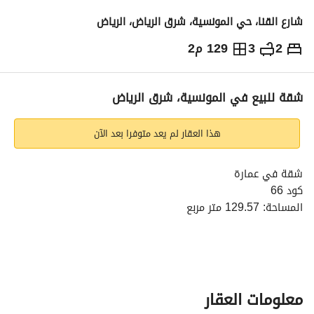
شارع القنا، حي المونسية، شرق الرياض، الرياض
2
3
129 م2
1,020,000
⃁
التفاصيل
معلومات ترخيص الإعلان
حاسبة التمويل
شقة للبيع في المونسية، شرق الرياض
هذا العقار لم يعد متوفرا بعد الآن
شقة في عمارة
كود 66
المساحة: 129.57 متر مربع
واجهة جنوبية
شارع عرض 30م
مجلس - غرفتين نوم- صالة - مطبخ - مستودع - 3 دورات مياه
معلومات العقار
راكب مصعد - موقف سيارة - واصل كهرباء - واصل مياه