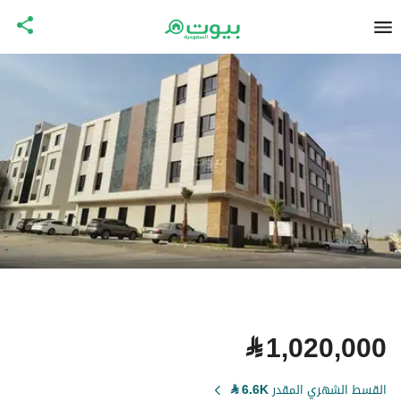
⃁
1,020,000
القسط الشهري المقدر
6.6K
⃁