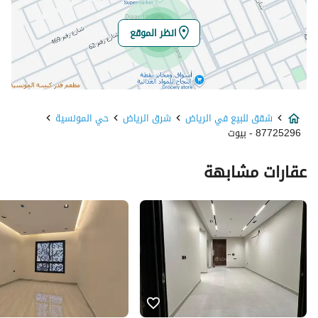
خط الطول
46.7545083656209
انظر الموقع
تفاصيل العقار
نوع الإعلان
للبيع
شقق للبيع في الرياض
شرق الرياض
حي المونسية
استخدام العقار
-
87725296 - بيوت
نوع العقار
شقق
عقارات مشابهة
السعر
1020000
المساحة
129.57
عدد الغرف
3
خدمات العقار