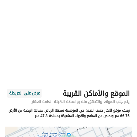
الموقع
المنطقة
منطقة الرياض
المدينة
الرياض
الحي
المونسية
اسم الشارع
القنا
الرمز البريدي
13249
الموقع والأماكن القريبة
عرض على الخريطة
رقم المبنى
6944
يتم جلب الموقع والتحقق منه بواسطة الهيئة العامة للعقار
وصف موقع العقار حسب الصك:
حي المونسية بمدينة الرياض مساحة الوحدة من الأرض
الرقم الاضافي
3207
66.75 متر وتختص من المنافع والأجزاء المشتركة بمساحة 47.3 متر
خط العرض
24.832620388666694