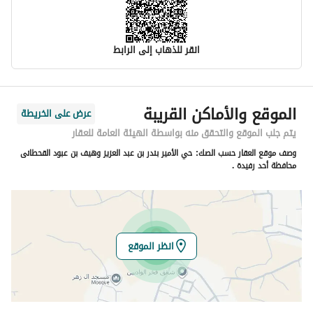
انقر للذهاب إلى الرابط
معلومات مسؤول الإعلان
الموقع والأماكن القريبة
عرض على الخريطة
اسم المسؤول
-
يتم جلب الموقع والتحقق منه بواسطة الهيئة العامة للعقار
وصف موقع العقار حسب الصك:
حي الأمير بندر بن عبد العزيز وهيف بن عبود القحطانى
رقم المسؤول
-
محافظة أحد رفيدة .
الموقع
المنطقة
منطقة عسير
انظر الموقع
المدينة
الواديين 1
الحي
العلية