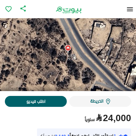
الخريطة
اطلب فيديو
⃁
24,000
سنوياً