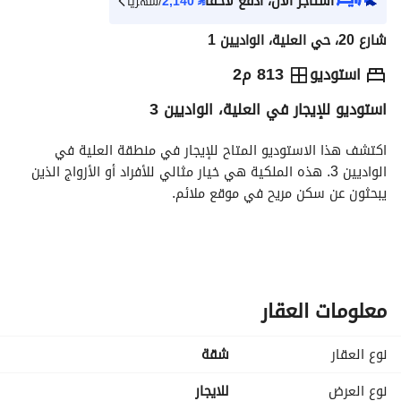
استأجر الآن، ادفع لاحقاً
⃁
2,140
/شهرياً
شارع 20، حي العلية، الواديين 1
⃁
24,000
سنوياً
استوديو
813 م2
استوديو للإيجار في العلية، الواديين 3
يص الإعلان
الاماكن القريبة
اكتشف هذا الاستوديو المتاح للإيجار في منطقة العلية في 
الواديين 3. هذه الملكية هي خيار مثالي للأفراد أو الأزواج الذين 
يبحثون عن سكن مريح في موقع ملائم. 
سواء كنت تبحث عن سكن طويل الأمد أو مكان مريح للإقامة، يقدم 
هذا الاستوديو وسائل الراحة الأساسية التي تعزز حياتك اليومية. 
**ميزات الملكية:**
معلومات العقار
- **النوع:** استوديو
- **الموقع:** العلية، الواديين 3
نوع العقار
شقة
- **الغرض:** للإيجار
- **السعر:** 24,000 ريال سعودي سنويًا
نوع العرض
للايجار