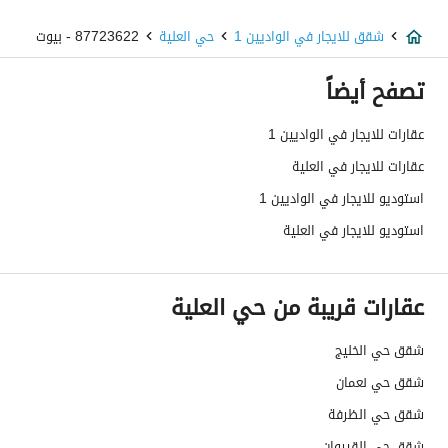
نوع العقار
شقق
شقق للايجار في الواديين 1
حي العلية
87723622 - بيوت
السعر
24000
تصفح أيضاً
المساحة
813.64
عقارات للايجار في الواديين 1
عدد الغرف
4
عقارات للايجار في العلية
خدمات العقار
استوديو للايجار في الواديين 1
استوديو للايجار في العلية
كهرباء
نعم
صرف صحي
نعم
عقارات قريبة من حي العلية
شقق حي الخليج
تفاصيل اضافية
شقق حي نعمان
عمر العقار
خمس سنوات
شقق حي الظرفة
شقق حي القيروان