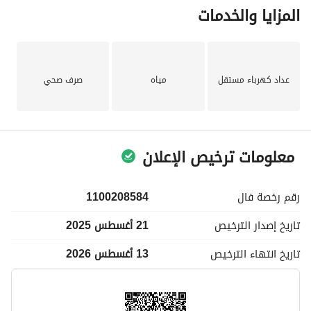
المزايا والخدمات
إذا كنت تبحث عن مزيج من الراحة والقدرة على تحمل التكاليف في 
منطقة مدينة مزدحمة، يجب أن يكون هذا الاستوديو في العلية هو 
خيارك الأول. لا تفوت هذه الفرصة!
لمزيد من المعلومات أو لتحديد موعد لزيارة، يرجى الاتصال بنا اليوم. 
عداد كهرباء مستقل
مياه
صرف صحي
منزلك الجديد في انتظارك!
معلومات ترخيص الإعلان
رقم رخصة
فال
1100208584
تاريخ إصدار
الترخيص
21 أغسطس 2025
تاريخ انتهاء
الترخيص
13 أغسطس 2026