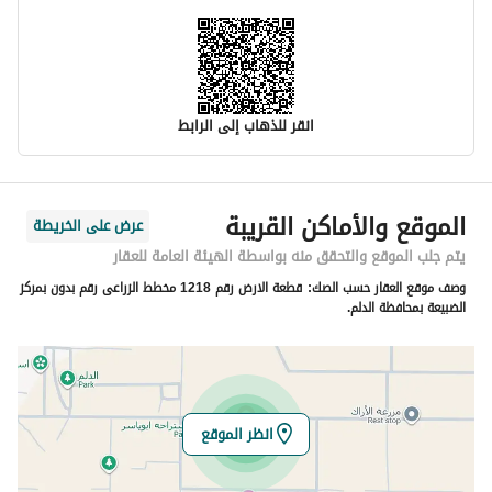
انقر للذهاب إلى الرابط
معلومات مسؤول الإعلان
الموقع والأماكن القريبة
عرض على الخريطة
اسم المسؤول
-
يتم جلب الموقع والتحقق منه بواسطة الهيئة العامة للعقار
وصف موقع العقار حسب الصك:
قطعة الارض رقم 1218 مخطط الزراعى رقم بدون بمركز
رقم المسؤول
-
الضبيعة بمحافظة الدلم.
الموقع
المنطقة
منطقة الرياض
انظر الموقع
المدينة
الحزم والبطينه