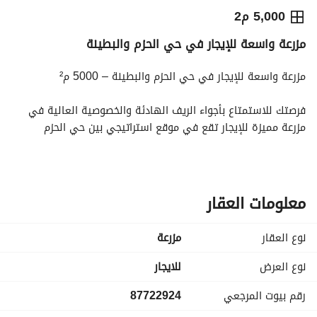
⃁
50,000
سنوياً
5,000 م2
مزرعة واسعة للإيجار في حي الحزم والبطينة
يص الإعلان
الاماكن القريبة
مزرعة واسعة للإيجار في حي الحزم والبطينة – 5000 م²
فرصتك للاستمتاع بأجواء الريف الهادئة والخصوصية العالية في 
مزرعة مميزة للإيجار تقع في موقع استراتيجي بين حي الحزم 
والبطينة، بمساحة كبيرة تبلغ 5000 متر مربع، مثالية للاستجمام أو 
المناسبات العائلية أو الاستثمار الزراعي. 
مواصفات المزرعة:
معلومات العقار
المساحة: 5000 م²
نوع العقار
مزرعة
مسطحات خضراء شاسعة وأشجار مثمرة
نوع العرض
للايجار
رقم بيوت المرجعي
87722924
جلسات خارجية مظللة