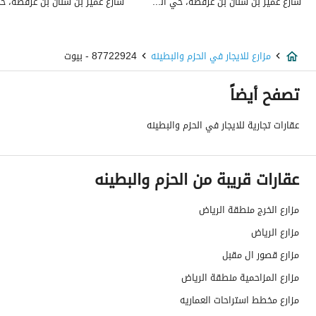
استخدام العقار
-
شارع عمير بن سنان بن عرفطة، حي المهدية، غرب الرياض، الرياض
نوع العقار
مزارع
مزارع للايجار في الحزم والبطينه
87722924 - بيوت
السعر
50000
تصفح أيضاً
المساحة
5000
عقارات تجارية للايجار في الحزم والبطينه
عدد الغرف
-
خدمات العقار
عقارات قريبة من الحزم والبطينه
كهرباء
نعم
مزارع الخرج منطقة الرياض
مزارع الرياض
تفاصيل اضافية
مزارع قصور ال مقبل
مزارع المزاحمية منطقة الرياض
عمر العقار
اربع سنوات
مزارع مخطط استراحات العماريه