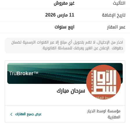
التأثيث
غير مفروش
بئر أو خزان ماء + شبكة ري
تاريخ الإضافة
11 مارس 2026
كهرباء متوفرة
عمر العقار
اربع سنوات
سور خارجي وبوابة خاصة لخصوصية تامة
احذر من الإحتيال، لا تقم بتحويل أي مبلغ إلا عبر القنوات الرسمية لضمان
الموقع:
حقوقك .الإعلان عن الغير يعرضك للمساءلة القانونية.
تقع المزرعة في منطقة هادئة بين الحزم والبطينة
Tru
Broker
™
سهولة وصول عبر طرق ممهدة
تبعد دقائق عن الخدمات الأساسية
سرحان مبارك
مناسبة لـ:
مؤسسة اوسط الديار
عرض جميع العقارات
الاستجمام العائلي
العقارية