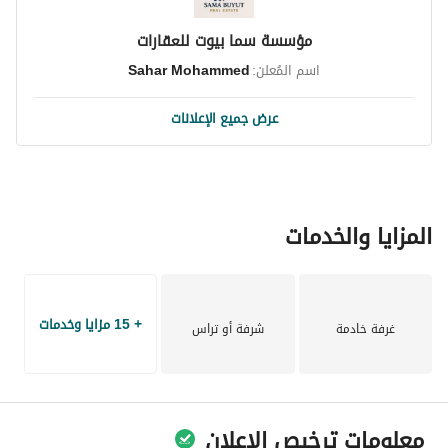
- أسلاك وأفياش الفنار بضمان 5 سنوات
مؤسسة سما بيوت للعقارات
- ضمان العزل لمدة 10 سنوات
- ضمان الأنابيب الخضراء لمدة 15 سنة
اسم المُعلن:
Sahar Mohammed
- تقارير مختبرات خرسانة تؤكد متانة وجودة البناء
- استخدام حديد الراجحي
عرض جميع الإعلانات
- دهانات الجزيرة أو جوتن
- إشراف هندسي
المزايا والخدمات
+ 15 مزايا وخدمات
غرفة خادمة
شرفة أو تراس
معلومات ترخيص الإعلان