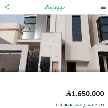
⃁
1,650,000
القسط الشهري المقدر
10.7K
⃁