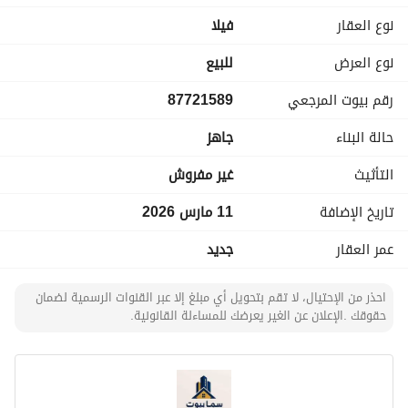
- المساحة 127 متر مربع
نوع العقار
فیلا
- مدخل سيارة
نوع العرض
للبيع
الدور الأول:
رقم بيوت المرجعي
87721589
- صالة واسعة
- مجلس
حالة البناء
جاهز
- مطبخ
- درج داخلي
التأثيث
غير مفروش
الدور الثاني:
تاريخ الإضافة
11 مارس 2026
- صالة
عمر العقار
جديد
- غرفتين ماستر مجهزتين بدورات مياه
- غرفة نوم في السطح
- مصعد
احذر من الإحتيال، لا تقم بتحويل أي مبلغ إلا عبر القنوات الرسمية لضمان
حقوقك .الإعلان عن الغير يعرضك للمساءلة القانونية.
مميزات العقار:
- أبواب WPC بضمان 10 سنوات
- ارتفاع السقف عالي
- كافة الضمانات متوفرة