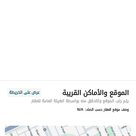
الموقع
المنطقة
منطقة الرياض
المدينة
الرياض
الحي
غرناطة
اسم الشارع
مالك التميمي
الرمز البريدي
13242
الموقع والأماكن القريبة
عرض على الخريطة
رقم المبنى
7409
يتم جلب الموقع والتحقق منه بواسطة الهيئة العامة للعقار
وصف موقع العقار حسب الصك:
N/A
الرقم الاضافي
2321
خط العرض
24.796525479252807