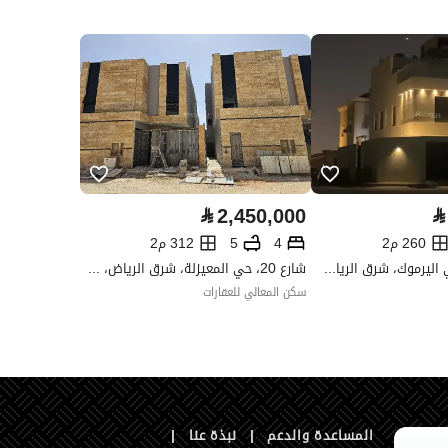
العقار مرهون
لا
العقار مقيد
لا
رقم الأرض
669
ملاحظات
-
ات التواصل الإجتماعي
⃁
2,450,000
⃁
260 م2
4
5
312 م2
شارع الهملة، حي اليرموك، شرق الرياض، الرياض
شارع 20، حي المعيزلة، شرق الرياض، الرياض
سكن المعالي للعقارات
تفصيل
ارتدادات 1 ثم القطعة رقم 671
تفصيل
ارتدادات 2 ثم شارع عرض 15
المساعدة والدعم
|
نبذة عنا
|