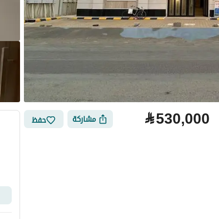
⃁
530,000
مشاركة
حفظ
لتمويل
الموقع والأماكن القريبة