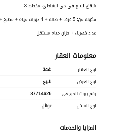
شقق للبيع في حي الشاطئ، مخطط 8
مكونة من: 5 غرف + صالة + 4 دورات مياه + مطبخ + غرفة غسيل
عداد كهرباء + خزان مياه مستقل
مساحة الشقة: 200.15 متر مربع
معلومات العقار
السعر: 530 ألف ريال
نوع العقار
شقة
نوع العرض
للبيع
رقم بيوت المرجعي
87714626
نوع السكن
عوائل
المزايا والخدمات