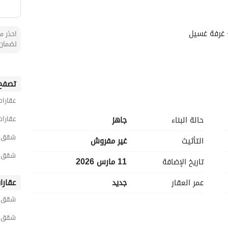
احذر من
لضمان 
تصفح 
عقارات
عقارات
حالة البناء
جاهز
شقق 5 غرف نوم للبيع في جاز
التأثيث
غير مفروش
شقق 5 غرف نوم للبيع في المحمدية
تاريخ الإضافة
11 مارس 2026
عمر العقار
جديد
عقارا
شقق ح
شقق ح