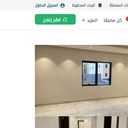
نات المفضلة
البحث المحفوظ
تسجيل الدخول
كن مضيفًا
المزيد
انشر إعلان