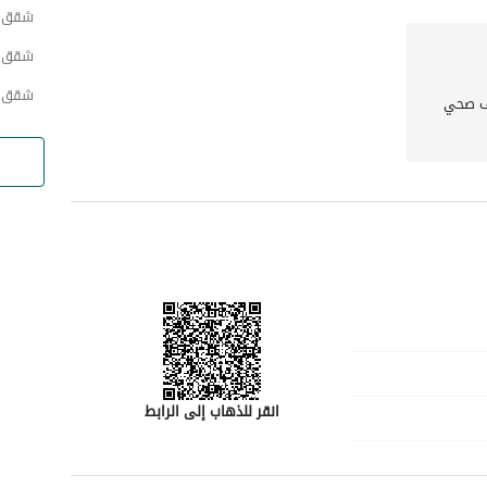
شقق 
شقق ح
شقق ح
 صحي
انقر للذهاب إلى الرابط