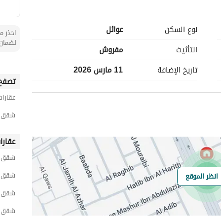
نوع السكن
عوائل
احذر من
لضمان 
التأثيث
مفروش
تاريخ الإضافة
11 مارس 2026
تصفح 
عقارات
شقق 1 غرفة نوم مفروشة للايجار اليومي في ال
عقارا
شقق ا
شقق ا
انظر الموقع
شقق ر
شقق ا