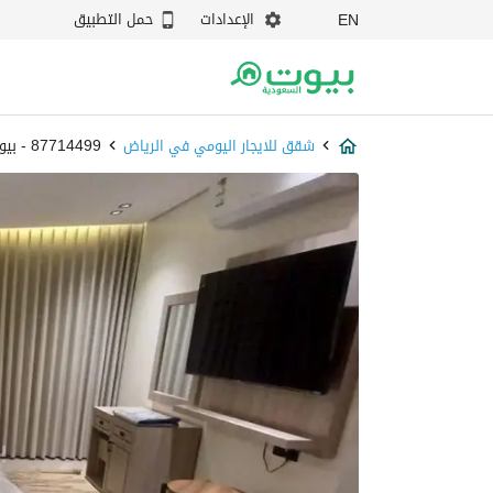
الإعدادات
حمل التطبيق
EN
شقق للايجار اليومي في الرياض
87714499 - بيوت