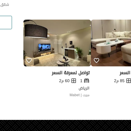
شقق ا
السعر
تواصل لمعرفة السعر
85 م2
1
60 م2
الرياض
مبيت | Mabet