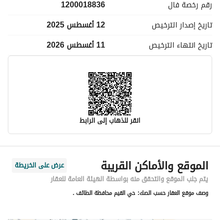
رقم رخصة
فال
1200018836
تاريخ إصدار
الترخيص
12 أغسطس 2025
تاريخ انتهاء
الترخيص
11 أغسطس 2026
انقر للذهاب إلى الرابط
معلومات مسؤول الإعلان
الموقع والأماكن القريبة
عرض على الخريطة
اسم المسؤول
-
يتم جلب الموقع والتحقق منه بواسطة الهيئة العامة للعقار
وصف موقع العقار حسب الصك:
حي القيم محافظة الطائف .
رقم المسؤول
-