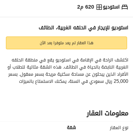
استوديو
620 م2
⃁
25,000
سنوياً
يص الإعلان
الاماكن القريبة
استوديو للإيجار في الحلقه الغربية، الطائف
هذا العقار لم يعد متوفرا بعد الآن
اكتشف الراحة في الإقامة في استوديو يقع في منطقة الحلقه 
الغربية النابضة بالحياة في الطائف. هذه الشقة مثالية للطلاب أو 
الأفراد الذين يبحثون عن مساحة سكنية مريحة بسعر معقول. بسعر 
25,000 ريال سعودي في السنة، يمكنك الاستمتاع بالميزات 
الأساسية التي تقدمها هذه الشقة. 
- **تصميم استوديو**: تم تصميم الشقة كاستوديو، مما يعني أن 
لديك مساحة مفتوحة تجمع بين منطقة المعيشة ومنطقة النوم، 
معلومات العقار
مما يوفر بيئة مريحة. 
نوع العقار
شقة
- **المرافق الأساسية**: تأتي الممتلكات مزودة بالمرافق 