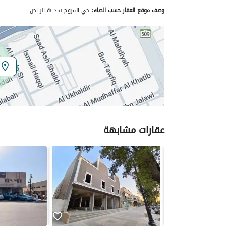
وصف موقع العقار حسب الصك:
حي المروج بمدينة الرياض .
الموقع
المنطقة
منطقة الرياض
المدينة
الرياض
الحي
المروج
اسم الشارع
الدائرى الشمالى الفرعي
عقارات مشابهة
الرمز البريدي
12284
تفاصيل العقار
نوع الإعلان
للإيجار
استخدام العقار
-