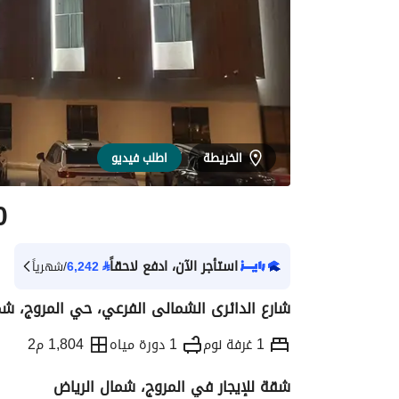
الخريطة
اطلب فيديو
0
استأجر الآن، ادفع لاحقاً
⃁
6,242
/شهرياً
شارع الدائرى الشمالى الفرعي، حي المروج، شم
1 غرفة نوم
1 دورة مياه
1,804 م2
شقة للإيجار في المروج، شمال الرياض