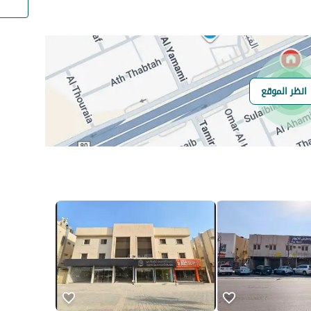
رقم المبنى
3281
انظر الموقع
الرقم الاضافي
8341
خط العرض
24.76700420232185
خط الطول
46.663283787155635
السعر
70000
المساحة
1804