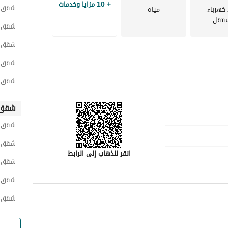
+ 10 مزايا وخدمات
شقق ح
 كهرباء
مياه
تقل
شقق ح
شقق ح
شقق ح
شقق ح
شقق 
شقق ش
شقق ح
انقر للذهاب إلى الرابط
شقق ح
شقق غ
شقق و
رقم المسؤول
-