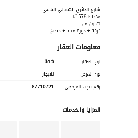
التفاصيل
معلومات ترخيص الإعلان
الموقع و
شارع الدائري الشمالي الفرعي
مخطط 1578/ا
تتكون من:
غرفة + دورة مياه + مطبخ
معلومات العقار
نوع العقار
شقة
نوع العرض
للايجار
رقم بيوت المرجعي
87710721
المزايا والخدمات