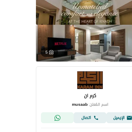
5
كرم ان
اسم المُعلن:
musaab
الإيميل
اتصال