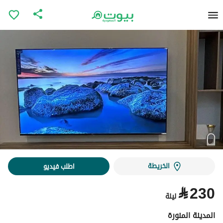
الخريطة
اطلب فيديو
⃁
230
ليلة
المدينة المنورة