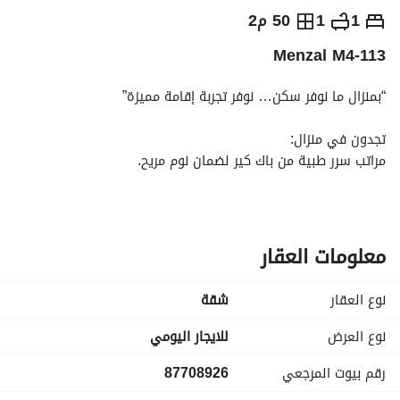
⃁
230
يومياً
1
1
50 م2
Menzal M4-113
رة السياحة
الاماكن القريبة
“بمنزال ما نوفر سكن… نوفر تجربة إقامة مميزة”
تجدون في منزال:
مراتب سرر طبية من باك كير لضمان نوم مريح. 
موقع استراتيجي على مقربة من الحرم النبوي الشريف ويبعد عن 
الحرم ١٥ دقائق بالسيارة
نظافة بمعايير فندقية عالية لضمان راحتكم. 
ملف سياحي شامل يحتوي على أبرز المعالم والوجهات السياحية 
معلومات العقار
بالمدينة المنورة. 
تجهيزات فندقية متكاملة لتلبية جميع احتياجاتكم اليومية. 
نوع العقار
شقة
في منزال نؤمن أن خدمتكم وراحتكم هي اولويتنا
نوع العرض
للايجار اليومي
حياكم الله،،،
رقم بيوت المرجعي
87708926
‏“At Menzal, we don’t just provide accommodation — we 