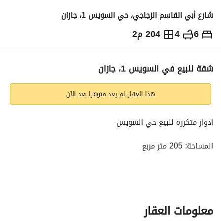
شارع أبي القاسم الزجاجي، حي السويس 1، جازان
6
4
204 م2
570,000
⃁
التفاصيل
معلومات ترخيص الإعلان
حاسبة التمويل
شقة للبيع في السويس 1، جازان
هذا العقار لم يعد متوفرا بعد الآن
ادوار متكرره للبيع حي السويس
المساحة: 205 متر مربع
بالقرب من جميع الخدمات والمسجد
خزان مستقل وصرف صحي مشروع
معلومات العقار
سطح مستقل