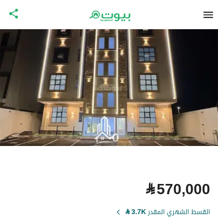
⃁
570,000
القسط الشهري المقدر
3.7K
⃁