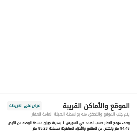
رقم المسؤول
-
الموقع
المنطقة
منطقة جازان
المدينة
جازان
الحي
السويس 1
اسم الشارع
أبي القاسم الزجاجي
الرمز البريدي
82617
الموقع والأماكن القريبة
عرض على الخريطة
رقم المبنى
3687
يتم جلب الموقع والتحقق منه بواسطة الهيئة العامة للعقار
وصف موقع العقار حسب الصك:
حي السويس 1 بمدينة جيزان مساحة الوحدة من الأرض
الرقم الاضافي
7885
94.48 متر وتختص من المنافع والأجزاء المشتركة بمساحة 85.23 متر