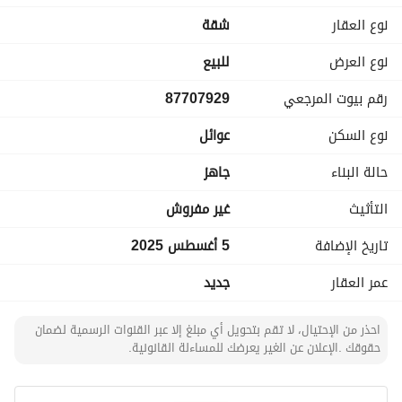
نوع العقار
شقة
المكونة من 6 غرف وصالة ومطبخ و4 دورات مياه ومستودع وغرفة 
خادمة
نوع العرض
للبيع
رقم بيوت المرجعي
87707929
الضمانات:
نوع السكن
عوائل
ضمان 10 سنوات من ملاذ
إشراف مكتب هندسي
حالة البناء
جاهز
صور لجميع مراحل البناء
ضمانات تأسيس شركة التحويل 30 سنة
التأثيث
غير مفروش
تاريخ الإضافة
5 أغسطس 2025
السعر: 570 الف ريال
عمر العقار
جديد
احذر من الإحتيال، لا تقم بتحويل أي مبلغ إلا عبر القنوات الرسمية لضمان
حقوقك .الإعلان عن الغير يعرضك للمساءلة القانونية.