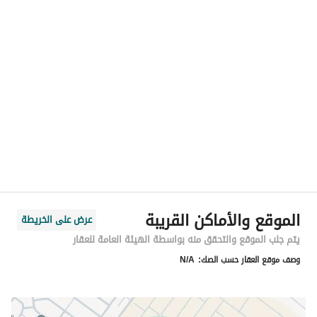
رقم المسؤول
-
الموقع
المنطقة
منطقة الرياض
المدينة
الرياض
الحي
بدر
اسم الشارع
-
الرمز البريدي
14743
الموقع والأماكن القريبة
عرض على الخريطة
رقم المبنى
6538
يتم جلب الموقع والتحقق منه بواسطة الهيئة العامة للعقار
وصف موقع العقار حسب الصك:
N/A
الرقم الاضافي
3403
خط العرض
24.51337477419026