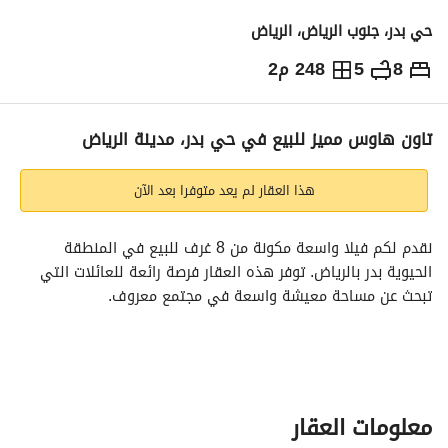
حي بدر، جنوب الرياض، الرياض
8
5
248 م2
695,000
⃁
التفاصيل
معلومات ترخيص الإعلان
حاسبة التمويل
تاون هاوس مميز للبيع في حي بدر، مدينة الرياض
هذا العقار لم يعد متوفرا بعد الآن
نقدم لكم فيلا واسعة مكونة من 8 غرف للبيع في المنطقة 
الحيوية بدر بالرياض. توفر هذه العقار فرصة رائعة للعائلات التي 
تبحث عن مساحة معيشة واسعة في مجتمع معروف. 
المميزات والمواصفات:
- **غرف النوم**: 8 غرف واسعة، توفر الكثير من المساحة لجميع 
أفراد الأسرة. 
- **الحمامات**: 5 حمامات، مصممة لتوفير الراحة والسهولة. 
معلومات العقار
- **حالة الأثاث**: هذه الفيلا غير مفروشة، مما يمنحك الحرية في 