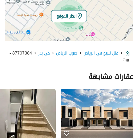
خط الطول
46.73481567599544
انظر الموقع
تفاصيل العقار
نوع الإعلان
للبيع
فلل للبيع في الرياض
جنوب الرياض
حي بدر
87707384 -
استخدام العقار
-
بيوت
نوع العقار
فلل
عقارات مشابهة
السعر
695000
المساحة
248.07
عدد الغرف
8
خدمات العقار