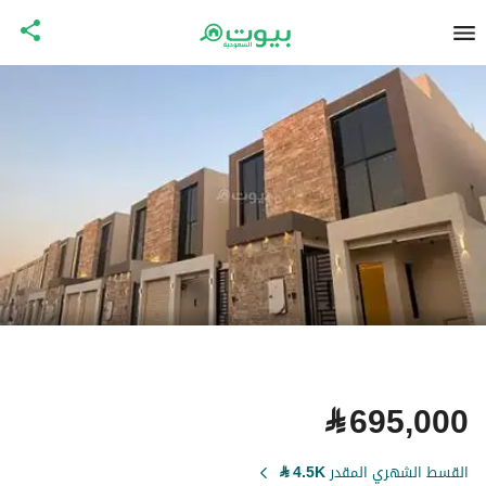
⃁
695,000
القسط الشهري المقدر
4.5K
⃁