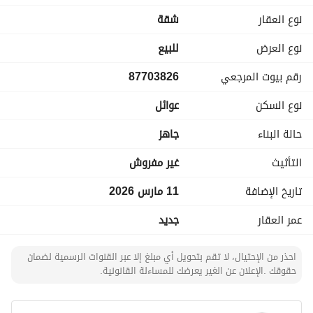
موقف خاص بمضله خاصه
نوع العقار
شقة
مطبخ راكب بجودة عاليه بالكامل vip لكل شقه
اصانصير ايطالي راكب ضمان 20 سنه وعقد صيانه لمده سنتين 
نوع العرض
للبيع
مجانا
رقم بيوت المرجعي
87703826
بناء على الكود السعودي
تأمين ملاذ ضمان 10 سنوات ضد العيوب الخفيه
نوع السكن
عوائل
سباكة داخليه حراري بضمان 25 سنه
ضمان على الادوات الصحيه والكهربائيه استبدال لمدة سنتين مجانا
حالة البناء
جاهز
الشقق الارضيه بأحواش خاصه ومدخل سيارة
عازل اسطح حراري بضمان 10 سنوات
التأثيث
غير مفروش
تاريخ الإضافة
11 مارس 2026
عمر العقار
جديد
احذر من الإحتيال، لا تقم بتحويل أي مبلغ إلا عبر القنوات الرسمية لضمان
حقوقك .الإعلان عن الغير يعرضك للمساءلة القانونية.