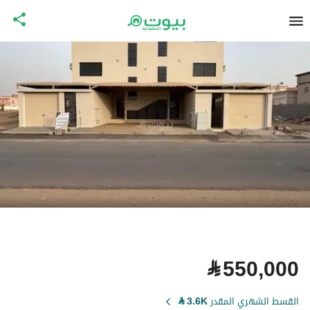
⃁
550,000
القسط الشهري المقدر
3.6K
⃁