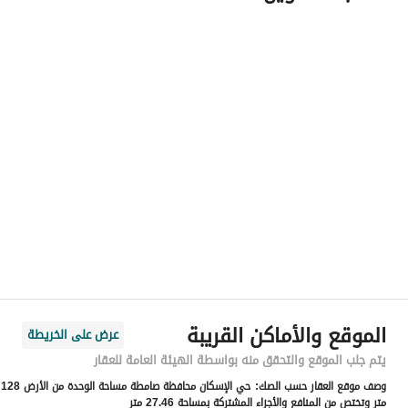
اسم المسؤول
-
رقم المسؤول
-
الموقع
المنطقة
منطقة جازان
المدينة
صامطة منطقة جازان
الحي
البدوي
اسم الشارع
البدوي 27
الرمز البريدي
86349
الموقع والأماكن القريبة
عرض على الخريطة
رقم المبنى
3342
يتم جلب الموقع والتحقق منه بواسطة الهيئة العامة للعقار
وصف موقع العقار حسب الصك:
حي الإسكان محافظة صامطة مساحة الوحدة من الأرض 128
الرقم الاضافي
6911
متر وتختص من المنافع والأجزاء المشتركة بمساحة 27.46 متر