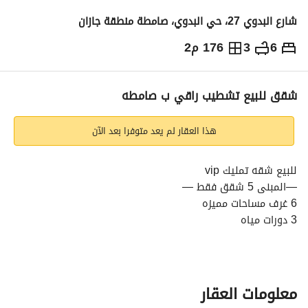
شارع البدوي 27، حي البدوي، صامطة منطقة جازان
6
3
176 م2
550,000
⃁
التفاصيل
معلومات ترخيص الإعلان
حاسبة التمويل
شقق للبيع تشطيب راقي ب صامطه
هذا العقار لم يعد متوفرا بعد الآن
للبيع شقه تمليك vip
—المبنى 5 شقق فقط —
6 غرف مساحات مميزه
3 دورات مياه
1مطبخ
1صاله
مدخلين
سطح خاص
معلومات العقار
خزان ارضي وخزان وعلوي خاص