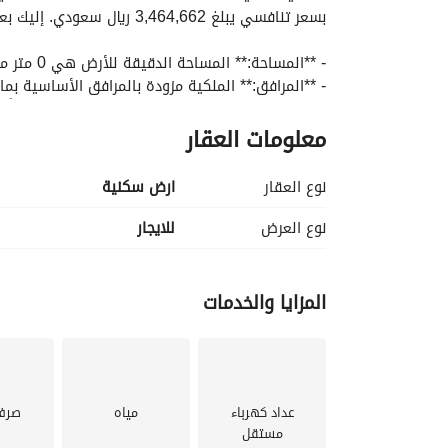
بسعر تنافسي يبلغ 3,464,662 ريال سعودي. إليك بعض الميزات التي تبرز الملكية:
- **المساحة:** المساحة الدقيقة للأرض هي 0 متر مربع، مما يوفر المرونة التي تحتاجها. 
- **المرافق:** الملكية مزودة بالمرافق الأساسية بم
- الكهرباء: جاهزة للتوصيل الفوري مما يضمن انتقالًا 
معلومات العقار
- إمدادات المياه: مصدر موثوق للمياه متاح لتسهيل 
- الصرف الصحي: أنظمة صرف صحي مناسبة للتحكم ال
نوع العقار
ارض سكنية
نوع العرض
للايجار
الشخصي. 
المزايا والخدمات
بنا اليوم.
عداد كهرباء
مياه
صرف
مستقل