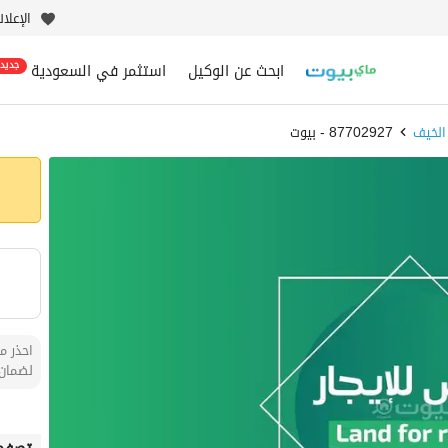
الإعلا
ابحث عن الوكيل
استثمر في السعودية
جديد
الخيف
87702927 - بيوت
احذر من
لضمان 