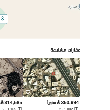
المنطقة
منطقة المدينة المنورة
المدينة
المدينة المنورة
الحي
عين الخيف
اسم الشارع
-
عقارات مشابهة
الرمز البريدي
-
تفاصيل العقار
نوع الإعلان
للإيجار
استخدام العقار
-
نوع العقار
اراضي سكنية
⃁
314,585
⃁
350,994
سنوياً
1,002 م2
1,165 م2