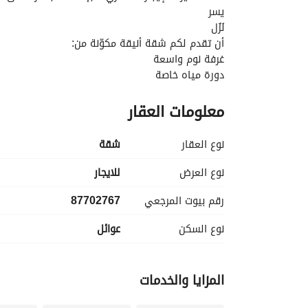
يسر
نُزُل
أن تقدم لكم شقة أنيقة مكوّنة من:
غرفة نوم واسعة
دورة مياه خاصة
منطقة خارجية مريحة
معلومات العقار
تصميم عملي وموقع استراتيجي
بإطلالة مباشرة على طريق الملك خالد
نوع العقار
شقة
الإيجار الشهري:
6,000 ريال سعودي
نوع العرض
للايجار
رقم بيوت المرجعي
87702767
السعر شامل:
الخدمات (كهرباء – ماء – إنترنت)
نوع السكن
عوائل
زيارتين تنظيف شهريًا
المعالم القريبة:
المزايا والخدمات
بوابة الدرعية – 7 دقائق
حي جاكس – 6 دقائق