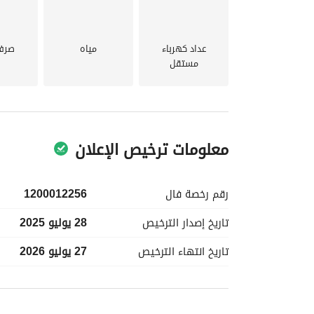
البوليفارد سيتي – 9 دقائق
البوابة الرقمية – 12 دقيقة
مدينة الملك عبدالله المالية (KAFD) – 15 دقيقة
عداد كهرباء
مياه
صرف
مستقل
معلومات ترخيص الإعلان
رقم رخصة
فال
1200012256
تاريخ إصدار
الترخيص
28 يوليو 2025
تاريخ انتهاء
الترخيص
27 يوليو 2026
معلومات مسؤول الإعلان