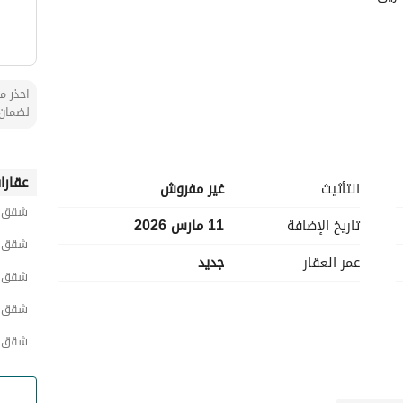
احذر من
لضمان 
عقارا
التأثيث
غير مفروش
شقق غ
تاريخ الإضافة
11 مارس 2026
شقق ش
عمر العقار
جديد
شقق ش
شقق ح
شقق ج