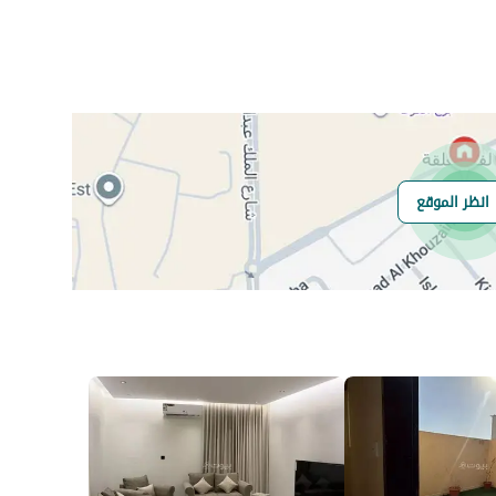
رقم المسؤول
-
رقم المبنى
3334
انظر الموقع
الرقم الاضافي
8140
خط العرض
24.761558009551155
خط الطول
46.569301782965766
السعر
7000