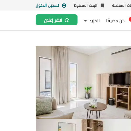
نات المفضلة
البحث المحفوظ
تسجيل الدخول
كن مضيفًا
المزيد
انشر إعلان