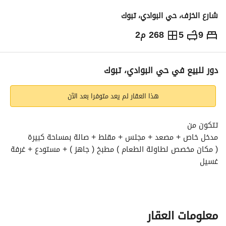
شارع الخزف، حي البوادي، تبوك
9
5
268 م2
830,000
⃁
التفاصيل
معلومات ترخيص الإعلان
حاسبة التمويل
دور للبيع في حي البوادي، تبوك
هذا العقار لم يعد متوفرا بعد الآن
تتكون من
مدخل خاص + مصعد + مجلس + مقلط + صالة بمساحة كبيرة
( مكان مخصص لطاولة الطعام ) مطبخ ( جاهز ) + مستودع + غرفة 
غسيل
3 غرف + غرفتين ماستر مجهّز بجاكوزي + 5 دورات مياه + سطح
مكان مجهّز للمشب ( على طلب العميل )
تشطيب وديكورات حديثة
الموقع بالقرب من جميع الخدمات والمسجد
معلومات العقار