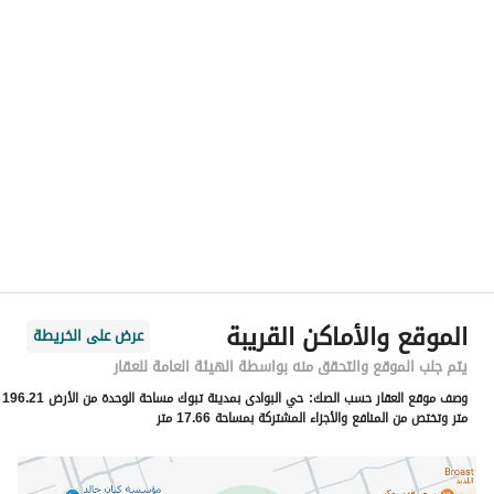
الموقع
المنطقة
منطقة تبوك
المدينة
تبوك
الحي
حي البوادي
اسم الشارع
الخزف
الرمز البريدي
47917
الموقع والأماكن القريبة
عرض على الخريطة
رقم المبنى
7741
يتم جلب الموقع والتحقق منه بواسطة الهيئة العامة للعقار
وصف موقع العقار حسب الصك:
حي البوادى بمدينة تبوك مساحة الوحدة من الأرض 196.21
الرقم الاضافي
4068
متر وتختص من المنافع والأجزاء المشتركة بمساحة 17.66 متر
خط العرض
28.36132979316938