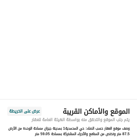
اسم المسؤول
-
رقم المسؤول
-
الموقع
المنطقة
منطقة جازان
المدينة
جازان
الحي
المحمدية 1
اسم الشارع
مفرح احمد مفرح غزواني
الرمز البريدي
82815
الموقع والأماكن القريبة
عرض على الخريطة
رقم المبنى
3103
يتم جلب الموقع والتحقق منه بواسطة الهيئة العامة للعقار
وصف موقع العقار حسب الصك:
حي المحمدية1 بمدينة جيزان مساحة الوحدة من الأرض
الرقم الاضافي
6664
87.5 متر وتختص من المنافع والأجزاء المشتركة بمساحة 59.05 متر