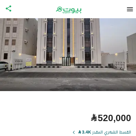
⃁
520,000
القسط الشهري المقدر
3.4K
⃁