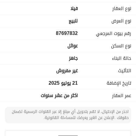
تصميم الفيلا وفقًا لرغبتك، مما يحقق رؤيتك لمنزل أحلامك. 
نوع العقار
فیلا
بالإضافة إلى ذلك، تدعم الفيلا المرافق الأساسية مثل الكهرباء 
نوع العرض
للبيع
وإمدادات المياه والصرف الصحي، مما يوفر لك كافة المرافق 
رقم بيوت المرجعي
87697832
الضرورية للعيش العصري. إنها لوحة فارغة لك لإنشاء المساحة 
المعيشية التي ترغب بها، سواء كانت مسكنًا عائليًا أو ملاذًا في 
نوع السكن
عوائل
عطلة نهاية الأسبوع. 
حالة البناء
جاهز
لا تفوت هذه الفرصة لتأمين فيلا في تيمه بهذا السعر الاستثنائي. 
اتصل بنا اليوم لتحديد موعد لمعاينة العقار أو للحصول على مزيد 
التأثيث
غير مفروش
من المعلومات. عقارك المتوقع في انتظارك!
تاريخ الإضافة
21 يوليو 2025
عمر العقار
اكثر من عشر سنوات
احذر من الإحتيال، لا تقم بتحويل أي مبلغ إلا عبر القنوات الرسمية لضمان
حقوقك .الإعلان عن الغير يعرضك للمساءلة القانونية.