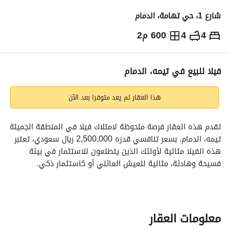
شارع 1، حي تهامة، الدمام
4
4
600 م2
2,500,000
⃁
التفاصيل
معلومات ترخيص الإعلان
حاسبة التمويل
فيلا للبيع في تيمه، الدمام
هذا العقار لم يعد متوفرا بعد الآن
تقدم هذه العقار فرصة ملحوظة لامتلاك فيلا في المنطقة الجميلة 
تيمه، الدمام. بسعر تنافسي قدره 2,500,000 ريال سعودي، تعتبر 
هذه الفيلا مثالية لأولئك الذين يتطلعون للاستثمار في بيئة 
فسيحة وهادئة، مثالية للعيش العائلي أو كاستثمار ذكي. 
يمثل الاستثمار في هذه الفيلا فرصة لا توفر فقط مساحة معيشة 
مريحة ولكن أيضًا وعدًا بنمط حياة هادئ محاط بالطبيعة والسكينة. 
يقع العقار في منطقة راسخة، مما يضمن الوصول إلى المرافق 
معلومات العقار
والخدمات الضرورية. عدم وجود غرف يعني أن لديك مرونة في 