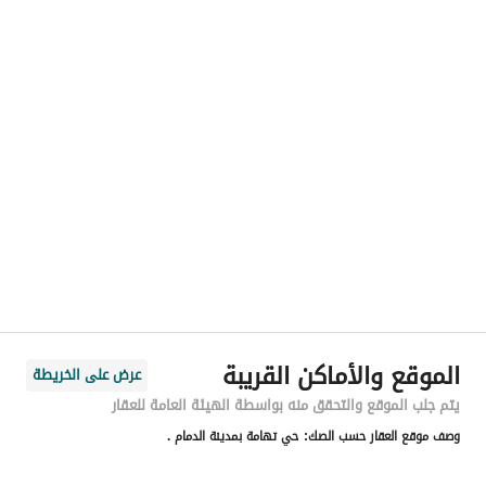
رقم المسؤول
-
الموقع
المنطقة
المنطقة الشرقية
المدينة
الدمام
الحي
تهامة
اسم الشارع
1
الرمز البريدي
34255
الموقع والأماكن القريبة
عرض على الخريطة
رقم المبنى
8220
يتم جلب الموقع والتحقق منه بواسطة الهيئة العامة للعقار
وصف موقع العقار حسب الصك:
حي تهامة بمدينة الدمام .
الرقم الاضافي
4899