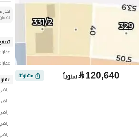
احذر من
لضمان 
تصفح 
عقارات
عقارات
⃁
120,640
سنوياً
مشاركة
عقارا
اراضي
اراضي
اراضي
الأماكن القريبة
اراضي
اراضي