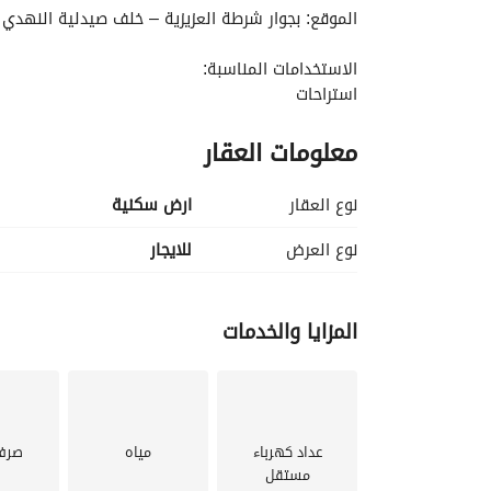
الموقع: بجوار شرطة العزيزية – خلف صيدلية النهدي
الاستخدامات المناسبة:
استراحات
شقق عزاب
معلومات العقار
ديوانيات
مستودع
موقع مناسب ومتنوع الاستخدامات في منطقة حيوية
نوع العقار
ارض سكنية
نوع العرض
للايجار
المزايا والخدمات
عداد كهرباء
مياه
صرف
مستقل