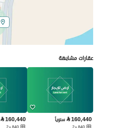
المنطقة
المنطقة الشرقية
المدينة
الخبر
الحي
الصواري
اسم الشارع
خميس مشيط
عقارات مشابهة
الرمز البريدي
34724
تفاصيل العقار
نوع الإعلان
للإيجار
استخدام العقار
-
نوع العقار
اراضي سكنية
⃁
160,440
⃁
160,440
سنوياً
840 م2
840 م2