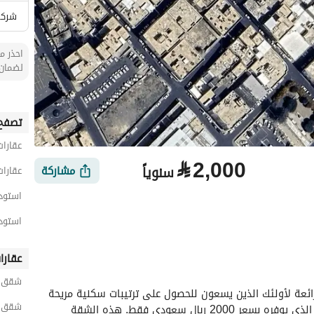
شركة
احذر من
لضمان 
تصفح 
عقارات
⃁
2,000
سنوياً
مشاركة
عقارات
استودي
استودي
عقارا
الأماكن القريبة
شقق ح
تعد هذه الشقة الاستوديو في العزيزية، أبها فرصة رائعة لأولئك الذين يسعون للحصول على ترتيبات سكنية مريحة 
شقق ح
بسعر معقول. يمكنكم الاستمتاع بهذا المكان المريح الذي يوفره بسعر 2000 ريال سعودي فقط. هذه الشقة 