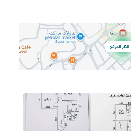
رقم المسؤول
-
رقم المبنى
7498
انظر الموقع
الرقم الاضافي
3475
خط العرض
18.213205640272335
خط الطول
42.501260946514094
السعر
2000
المساحة
412.92