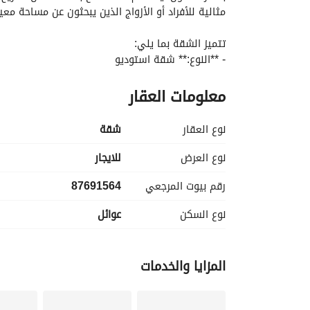
مثالية للأفراد أو الأزواج الذين يبحثون عن مساحة مع
تتميز الشقة بما يلي:
- **النوع:** شقة استوديو
- **الموقع:** العزيزية، أبها
معلومات العقار
- **السعر:** 2000 ريال سعودي
- **مفروشة:** غير مؤثثة (تتمتع بحرية تخصيص ال
- **المرافق:** الشقة تحتوي على المرافق الأساسية 
نوع العقار
شقة
- **الكهرباء**
- **إمدادات المياه**
نوع العرض
للايجار
- **الصرف الصحي**
رقم بيوت المرجعي
87691564
نوع السكن
عوائل
فإن هذه الشقة الاستوديو توفر لك جميع الأساسيات wrapped in functionality.
المزايا والخدمات
واجعل هذه المساحة منزلك الجديد. اتصل بنا اليوم لل