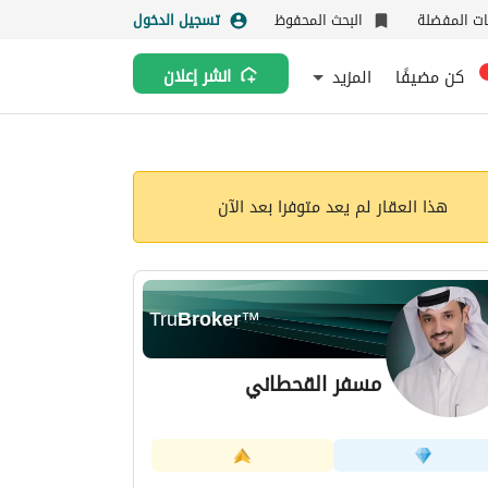
نات المفضلة
البحث المحفوظ
تسجيل الدخول
كن مضيفًا
المزيد
انشر إعلان
هذا العقار لم يعد متوفرا بعد الآن
Tru
Broker
™
مسفر القحطاني