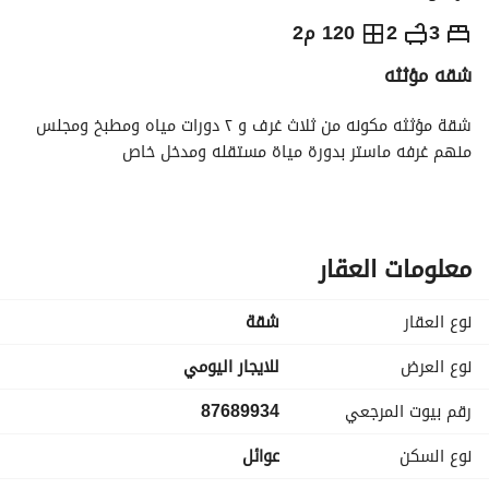
⃁
يومياً
3
2
120 م2
شقه مؤثثه
رة السياحة
الاماكن القريبة
شقة مؤثثه مكونه من ثلاث غرف و ٢ دورات مياه ومطبخ ومجلس 
منهم غرفه ماستر بدورة مياة مستقله ومدخل خاص
معلومات العقار
نوع العقار
شقة
نوع العرض
للايجار اليومي
رقم بيوت المرجعي
87689934
نوع السكن
عوائل