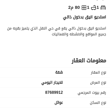
⃁
يومياً
1
1
80 م2
استديو انيق بدخول ذاتي
رة السياحة
الاماكن القريبة
استديو انيق بدخول ذاتي يقع في حي النفل الذي يتميز بقربه من 
جميع المواقع والانشطه والفعاليات
معلومات العقار
نوع العقار
شقة
نوع العرض
للايجار اليومي
رقم بيوت المرجعي
87689912
نوع السكن
عوائل