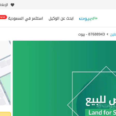
الإعلا
ابحث عن الوكيل
استثمر في السعودية
جديد
ين
87688943 - بيوت