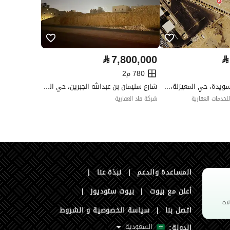
رقم الأرض
293/295
ملاحظات
-
اعة ،منصات التواصل الإجتماعي ،أخرى
⃁
7,800,000
⃁
780 م2
شارع عبدالله بن سويدة، حي المعيزلة، شرق الرياض، الرياض
شارع سليمان بن عبدالله الجبرين، حي النرجس، شمال الرياض، الرياض
لخدمات العقارية
شركة فاد العقارية
المساعدة والدعم
|
نبذة عنا
|
أعلن مع بيوت
|
بيوت ستوديوز
|
اتصل بنا
|
سياسة الخصوصية و الشروط
السعودية
الدولة: