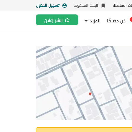
نات المفضلة
البحث المحفوظ
تسجيل الدخول
كن مضيفًا
المزيد
انشر إعلان