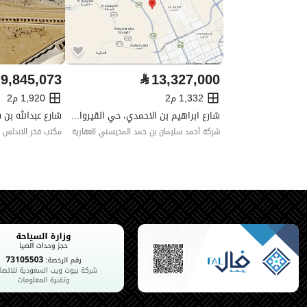
الضمانات والمدة
-
قنوات الاعلان
منصة مرخصة ،لوحة اعلانية ،الإذ
9,845,073
⃁
13,327,000
حدود العقار/الملكية
1,332 م2
1,920 م2
شارع ابراهيم بن الاحمدي، حي القيروان، شمال الرياض، الرياض
الشمالي
شركة أحمد سليمان بن حمد المحيسني العقارية
مكتب فخر الاندلس ل
الشرقي
الغربي
الجنوبي