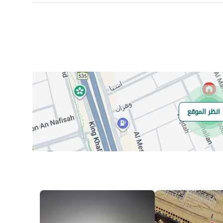
عدد الغرف
-
انظر الموقع
هل يوجد اي التزام
لايوجد
على العقار ؟
مطابقة لكود البناء
-
السعودي
العقار مرهون
لا
العقار مقيد
لا