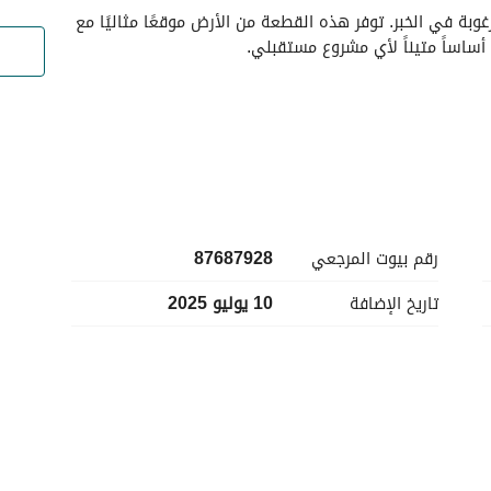
هذه فرصة رائعة لامتلاك أرض في منطقة الكوثر المرغوبة في الخبر. توفر هذه القطعة من الأرض موقعًا مثاليًا مع 
ساساً متيناً لأي مشروع مستقبلي. 
رقم بيوت المرجعي
87687928
تاريخ الإضافة
10 يوليو 2025
تقع هذه الأرض في منطقة واعدة، مما يجعلها مثالية للتطوير الشخصي أو التجاري. الحي يتنامى بسرعة، مما قد 
يعزز قيمة استثمارك مع مرور الوقت. مع توفر الكهرباء وإمدادات المياه مسبقًا، فإن الأرض مُعدَّة للتطوير الفوري أو 
لا تفوت هذه الفرصة لتأمين قطعة أرضك في الكوثر. للاستفسارات ولتحديد موعد للعرض، يرجى الاتصال بنا. نتطلع 