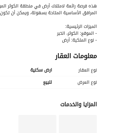
المرافق الأساسية المتاحة بسهولة، ويمكن أن تكون أ
الميزات الرئيسية:
- الموقع: الكوثر، الخبر
- نوع الملكية: أرض
- الغرض: للبيع
معلومات العقار
- السعر: 600,844 ريال سعودي
- المرافق:
- الكهرباء
نوع العقار
ارض سكنية
- إمدادات المياه
نوع العرض
للبيع
يمكن الاحتفاظ بها للاستخدام المستقبلي. 
المزايا والخدمات
إلى مساعدتك في احتياجاتك العقارية.