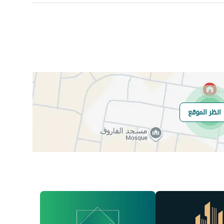
عدد الغرف
-
انظر الموقع
هل يوجد اي التزام
لا يوجد
على العقار ؟
مطابقة لكود البناء
-
السعودي
العقار مرهون
لا
العقار مقيد
لا