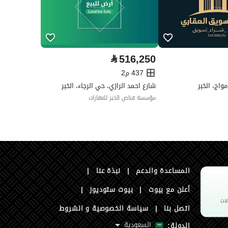
رقم الأرض
338 / 1
ملاحظات
-
إجتماعي ،أخرى
⃁
516,250
437 م2
شارع احمد الرازي، حي الرجاء، الخبر
مؤسسة قناص الخبر للعقارات
المساعدة والدعم
|
نبذة عنا
|
أعلن مع بيوت
|
بيوت ستوديوز
|
اتصل بنا
|
سياسة الخصوصية و الشروط
السعودية
الدولة: