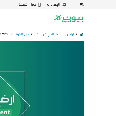
الإعدادات
حمل التطبيق
EN
اراضي سكنية للبيع في الخبر
حي الكوثر
87687928 