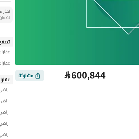
احذر من
لضمان 
تصفح 
عقارات
عقارات
⃁
600,844
مشاركة
عقارا
اراضي
اراضي
اراضي
اراضي
اراضي
لتمويل
الموقع والأماكن القريبة