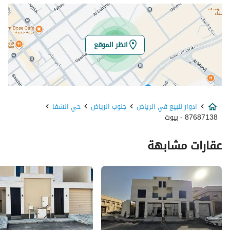
خط العرض
24.567570225317702
خط الطول
46.708295604202384
انظر الموقع
تفاصيل العقار
نوع الإعلان
للبيع
ادوار للبيع في الرياض
جنوب الرياض
حي الشفا
استخدام العقار
-
87687138 - بيوت
نوع العقار
ادوار
عقارات مشابهة
السعر
950000
المساحة
276.09
عدد الغرف
4