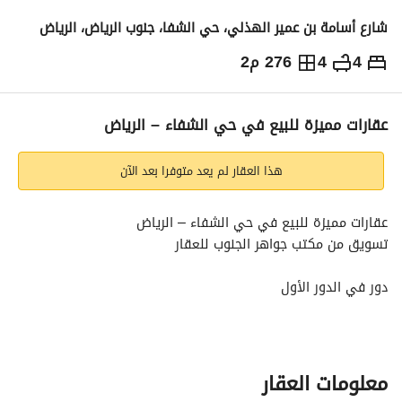
شارع أسامة بن عمير الهذلي، حي الشفا، جنوب الرياض، الرياض
4
4
276 م2
950,000
⃁
التفاصيل
معلومات ترخيص الإعلان
حاسبة التمويل
عقارات مميزة للبيع في حي الشفاء – الرياض
هذا العقار لم يعد متوفرا بعد الآن
عقارات مميزة للبيع في حي الشفاء – الرياض
تسويق من مكتب جواهر الجنوب للعقار
دور في الدور الأول
المساحة: 437 متر
مدخل سيارة خاص
يحتوي على:
– مجلس
معلومات العقار
– مقلط