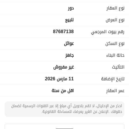
– صالة
نوع العقار
دور
– مطبخ
– 4 غرف نوم
نوع العرض
للبيع
– 4 دورات مياه
رقم بيوت المرجعي
87687138
السعر: 950,000 ريال
نوع السكن
عوائل
-تصميم عصري مناسب. 
حالة البناء
جاهز
الموقع: حي الشفاء – الرياض
للتواصل والاستفسار:
التأثيث
غير مفروش
‭‪+966 53 357 5256‬‬
تاريخ الإضافة
11 مارس 2026
مكتب جواهر الجنوب – ثقتكم محل اهتمامنا
عمر العقار
اقل من سنة
احذر من الإحتيال، لا تقم بتحويل أي مبلغ إلا عبر القنوات الرسمية لضمان
حقوقك .الإعلان عن الغير يعرضك للمساءلة القانونية.