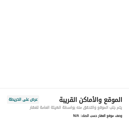
رقم المسؤول
-
الموقع
المنطقة
منطقة الرياض
المدينة
الرياض
الحي
الشفا
اسم الشارع
أسامة بن عمير الهذلي
الرمز البريدي
14712
الموقع والأماكن القريبة
عرض على الخريطة
رقم المبنى
3229
يتم جلب الموقع والتحقق منه بواسطة الهيئة العامة للعقار
وصف موقع العقار حسب الصك:
N/A
الرقم الاضافي
6669