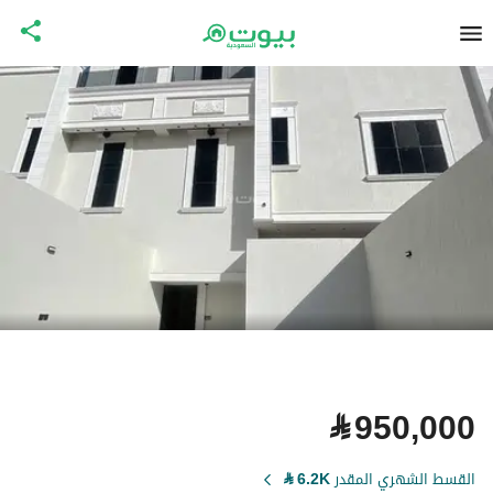
⃁
950,000
القسط الشهري المقدر
6.2K
⃁