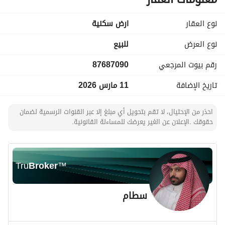
نوع العقار
ارض سكنية
نوع العرض
للبيع
رقم بيوت المرجعي
87687090
تاريخ الإضافة
11 مارس 2026
احذر من الإحتيال، لا تقم بتحويل أي مبلغ إلا عبر القنوات الرسمية لضمان
حقوقك .الإعلان عن الغير يعرضك للمساءلة القانونية.
Tru
Broker
™
سطام