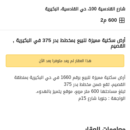
شارع القادسية 100، حي القادسية، البكيرية
600 م2
170,400
⃁
التفاصيل
معلومات ترخيص الإعلان
حاسبة التمويل
أرض سكنية مميزة للبيع بمخطط بدر 375 في البكيرية ,
القصيم
هذا العقار لم يعد متوفرا بعد الآن
أرض سكنية مميزة للبيع برقم 1660 في حي البكيرية بمنطقة 
القصيم، تقع ضمن مخطط بدر 375
تبلغ مساحتها 600 متر مربع، موقع يتميز بالهدوء. 
الواجهة : جنوبا شارع 15م
الواجهة : شرقا ممر 6م
على الشارع 20م و داخل 30م
معلومات العقار