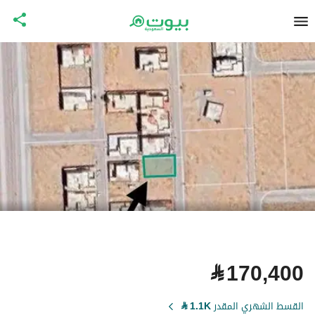
⃁
170,400
القسط الشهري المقدر
1.1K
⃁