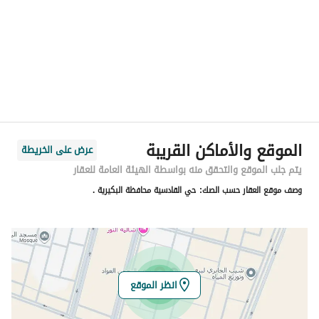
المنطقة
منطقة القصيم
المدينة
البكيرية
الحي
القادسية
اسم الشارع
القادسية 100
الرمز البريدي
52735
الموقع والأماكن القريبة
عرض على الخريطة
رقم المبنى
6662
يتم جلب الموقع والتحقق منه بواسطة الهيئة العامة للعقار
وصف موقع العقار حسب الصك:
حي القادسية محافظة البكيرية .
الرقم الاضافي
3004
خط العرض
26.11691173291111
خط الطول
43.60607639572012
انظر الموقع
تفاصيل العقار