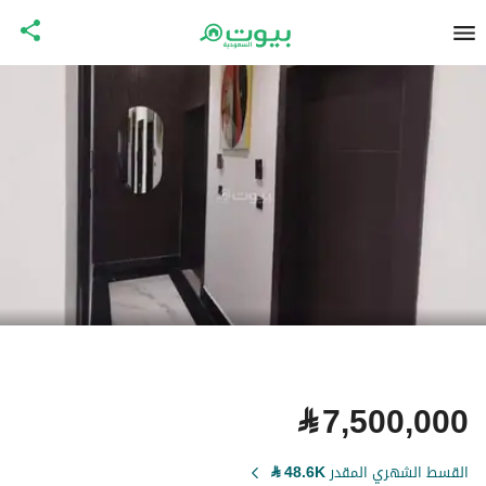
⃁
7,500,000
القسط الشهري المقدر
48.6K
⃁