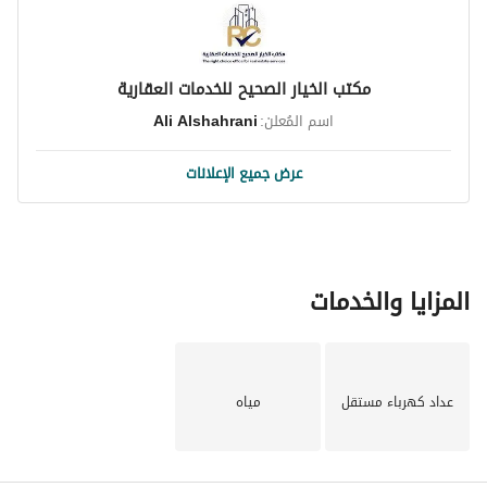
يُعرف الحي بحياته المجتمعية، مما يسهم في خلق بيئة ملائمة 
للنشاطات السكنية والتجارية. 
مكتب الخيار الصحيح للخدمات العقارية
بالنسبة لأولئك الذين يتطلعون إلى الاستثمار بحكمة، يوفر هذا 
اسم المُعلن:
Ali Alshahrani
المبنى إمكانات هائلة ونقطة سعر مميزة. لا تفوت فرصة 
الاستفادة من هذا العرض الرائع. لمزيد من التفاصيل أو لترتيب 
عرض جميع الإعلانات
عرض، يرجى الاتصال بنا اليوم!
المزايا والخدمات
عداد كهرباء مستقل
مياه