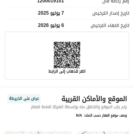
رقم رخصة
فال
1200019101
تاريخ إصدار
الترخيص
7 يوليو 2025
تاريخ انتهاء
الترخيص
6 يوليو 2026
انقر للذهاب إلى الرابط
معلومات مسؤول الإعلان
الموقع والأماكن القريبة
عرض على الخريطة
اسم المسؤول
-
يتم جلب الموقع والتحقق منه بواسطة الهيئة العامة للعقار
وصف موقع العقار حسب الصك:
N/A
رقم المسؤول
-