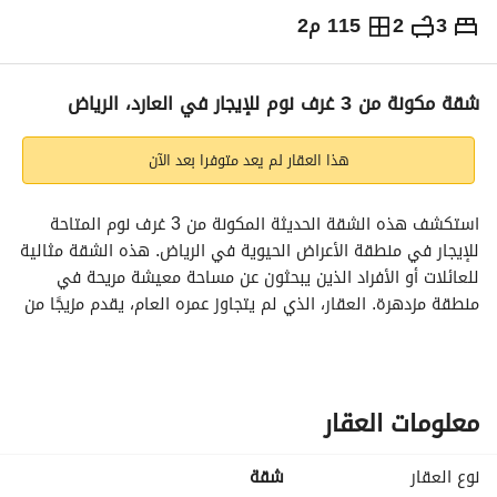
3
2
115 م2
⃁
65,000
سنوياً
يص الإعلان
الاماكن القريبة
شقة مكونة من 3 غرف نوم للإيجار في العارد، الرياض
هذا العقار لم يعد متوفرا بعد الآن
استكشف هذه الشقة الحديثة المكونة من 3 غرف نوم المتاحة 
للإيجار في منطقة الأعراض الحيوية في الرياض. هذه الشقة مثالية 
للعائلات أو الأفراد الذين يبحثون عن مساحة معيشة مريحة في 
منطقة مزدهرة. العقار، الذي لم يتجاوز عمره العام، يقدم مزيجًا من 
الأناقة والوظائف لتلبية احتياجات نمط حياتك. 
المميزات:
- **المساحة**: 115.4 متر مربع - واسعة بما يكفي لتلبية جميع 
معلومات العقار
احتياجاتك. 
- **غرف النوم**: 3 غرف نوم مصممة بشكل جيد تضمن الخصوصية 
نوع العقار
شقة
والراحة. 