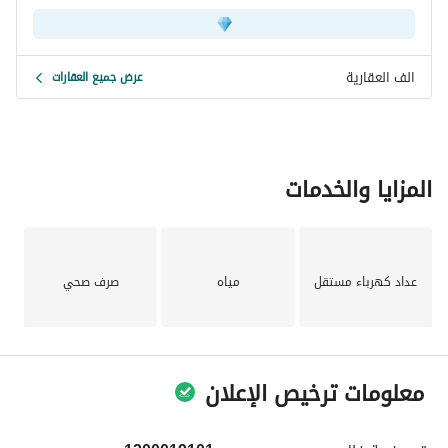
الرقم 0538241000. 
لا تفوت هذه الفرصة لجعل هذه الشقة الجميلة منزلك الجديد! 
اتصل اليوم لترتيب زيارة وتجربة الراحة والسهولة التي تقدمها.
الف العقارية
عرض جميع العقارات
المزايا والخدمات
عداد كهرباء مستقل
مياه
صرف صحي
معلومات ترخيص الإعلان