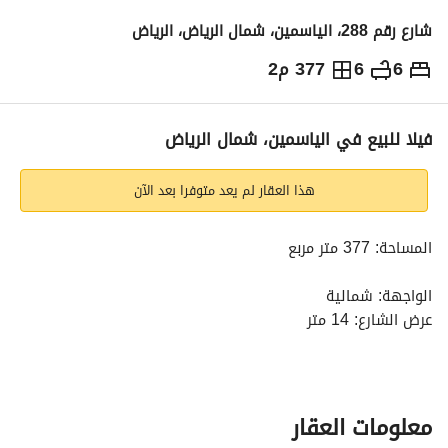
شارع رقم 288، الياسمين، شمال الرياض، الرياض
6
6
377 م2
3,500,000
⃁
التفاصيل
معلومات ترخيص الإعلان
حاسبة التمويل
فيلا للبيع في الياسمين، شمال الرياض
هذا العقار لم يعد متوفرا بعد الآن
المساحة: 377 متر مربع
الواجهة: شمالية
عرض الشارع: 14 متر
عدد غرف النوم: 5
عدد دورات المياه: 5
عمر العقار: أكثر من 10 سنوات
السعر: 3 مليون و500 الف ريال
معلومات العقار