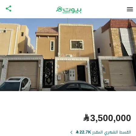
⃁
3,500,000
القسط الشهري المقدر
22.7K
⃁