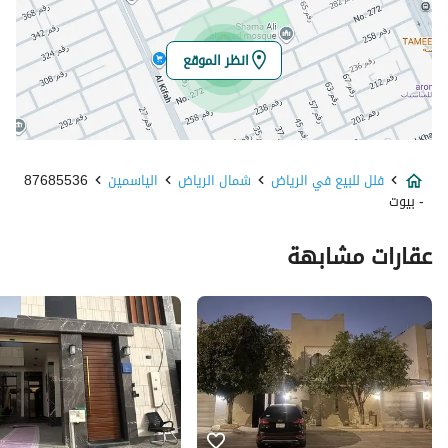
خط الطول
46.63179103498545
انظر الموقع
تفاصيل العقار
نوع الإعلان
للبيع
فلل للبيع في الرياض
شمال الرياض
الياسمين
87685536
استخدام العقار
-
- بيوت
نوع العقار
فلل
عقارات مشابهة
السعر
3500000
المساحة
377
عدد الغرف
5
خدمات العقار