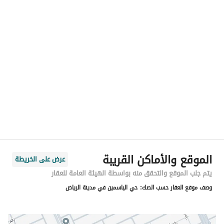
رقم المسؤول
-
الموقع
المنطقة
منطقة الرياض
المدينة
الرياض
الحي
الياسمين
اسم الشارع
رقم 288
الرمز البريدي
13325
الموقع والأماكن القريبة
عرض على الخريطة
رقم المبنى
3775
يتم جلب الموقع والتحقق منه بواسطة الهيئة العامة للعقار
وصف موقع العقار حسب الصك:
حي الياسمين في مدينة الرياض
الرقم الاضافي
8013
خط العرض
24.82817967471064