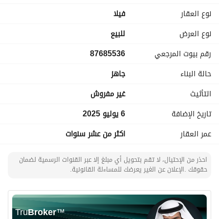
المميزات:
نوع العقار
فیلا
- دور + دور + ملحق
- مدخل سيارة خاص لكل دور
نوع العرض
للبيع
- توفر الماء
رقم بيوت المرجعي
87685536
- توفر الكهرباء
- توفر الصرف الصحي
حالة البناء
جاهز
التأثيث
غير مفروش
تاريخ الإضافة
6 يوليو 2025
عمر العقار
اكثر من عشر سنوات
احذر من الإحتيال، لا تقم بتحويل أي مبلغ إلا عبر القنوات الرسمية لضمان
حقوقك .الإعلان عن الغير يعرضك للمساءلة القانونية.
Tru
Broker
™