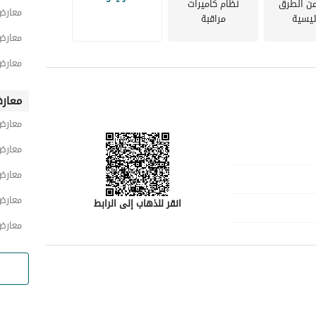
من الطرق
نظام كاميرات
معارض
ئيسية
مراقبة
معارض
معارض
معار
معارض
معارض
معارض
معارض
انقر للذهاب إلى الرابط
معارض
رقم المسؤول
-