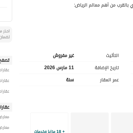
ي بالقرب من أهم معالم الرياض:
احذر من
لضمان 
التأثيث
غير مفروش
تصفح 
تاريخ الإضافة
11 مارس 2026
عقارات
عمر العقار
سنة
عقارات
عقارات
عقارا
معارض
معارض
+ 18 مزايا وخدمات