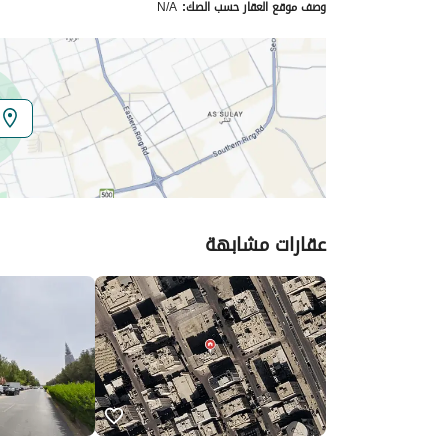
وصف موقع العقار حسب الصك:
N/A
الموقع
المنطقة
منطقة الرياض
المدينة
الرياض
الحي
العليا
اسم الشارع
شارع الأمير سلطان بن عبدالعزيز
عقارات مشابهة
الرمز البريدي
12221
تفاصيل العقار
نوع الإعلان
للإيجار
استخدام العقار
تجاري
نوع العقار
معرض