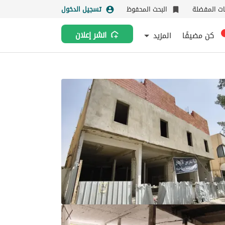
نات المفضلة
البحث المحفوظ
تسجيل الدخول
كن مضيفًا
المزيد
انشر إعلان