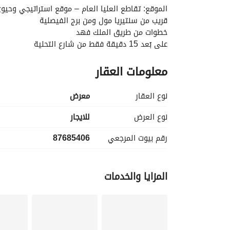
الموقع: تقاطع العليا العام – موقع استراتيجي وحيو
قريب من سنتيريا مول ومن برج الفيصلية
خطوات من طريق الملك فهد
على بُعد 15 دقيقة فقط من شارع التحلية
معلومات العقار
موقع مثالي للأنشطة التجارية والمعارض
حركة مرورية عالية وسهولة وصول للعملاء
نوع العقار
معرض
نوع العرض
للايجار
رقم بيوت المرجعي
87685406
المزايا والخدمات