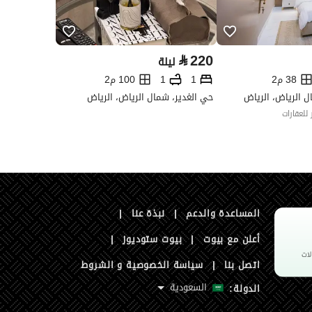
⃁
220
ليلة
38 م2
1
1
100 م2
 الرياض، الرياض
حي الغدير، شمال الرياض، الرياض
للعقارات
المساعدة والدعم
|
نبذة عنا
|
أعلن مع بيوت
|
بيوت ستوديوز
|
اتصل بنا
|
سياسة الخصوصية و الشروط
السعودية
الدولة: