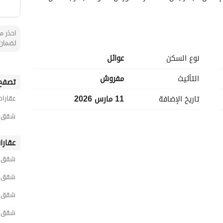
احذر من
لضمان 
نوع السكن
عوائل
التأثيث
مفروش
تصفح 
تاريخ الإضافة
11 مارس 2026
عقارات
شقق 1 غرفة نوم مفروشة للايجار اليومي في ال
عقارا
شقق ا
شقق ا
شقق ر
شقق ا