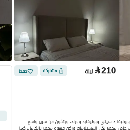
⃁
210
ليلة
مشاركة
حفظ
الأماكن القريبة
يقع الاستوديو بالقرب من مركز الملك عبدالله المالي وبوليفارد سيتي وبوليفارد وورلد، ويتكون من سرير واسع 
ومنطقة جلوس مريحة مع شاشة تلفزيون ذكية وحمام خاص مجهز بكل المستلزمات وركن قهوة مجهز بالكامل، كما 