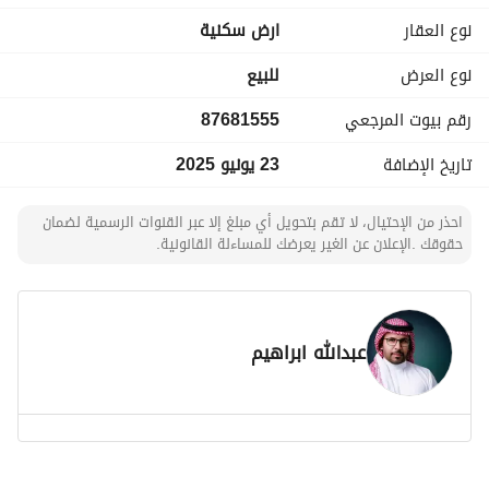
الواجهة:
نوع العقار
ارض سكنية
جنوب غربي
نوع العرض
للبيع
عرض الشوارع:
رقم بيوت المرجعي
87681555
-30 متر جنوب
-20 متر غرب
تاريخ الإضافة
23 يونيو 2025
الخدمات المتوفرة:
احذر من الإحتيال، لا تقم بتحويل أي مبلغ إلا عبر القنوات الرسمية لضمان
-فايبر
حقوقك .الإعلان عن الغير يعرضك للمساءلة القانونية.
-ماء
-كهرباء
-صرف صحي
عبدالله ابراهيم
سعر المتر:
الفين و 300 ريال
السعر الإجمالي:
2 مليون و 668 الف ريال