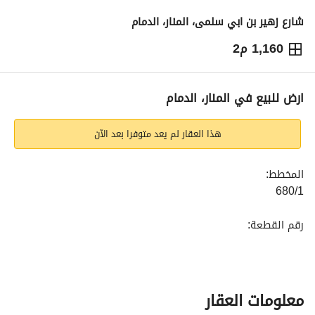
شارع زهير بن ابي سلمى، المنار، الدمام
1,160 م2
2,668,000
⃁
التفاصيل
معلومات ترخيص الإعلان
حاسبة التمويل
ارض للبيع في المنار، الدمام
هذا العقار لم يعد متوفرا بعد الآن
المخطط:
680/1
رقم القطعة:
22
المساحة:
1160 متر مربع
معلومات العقار