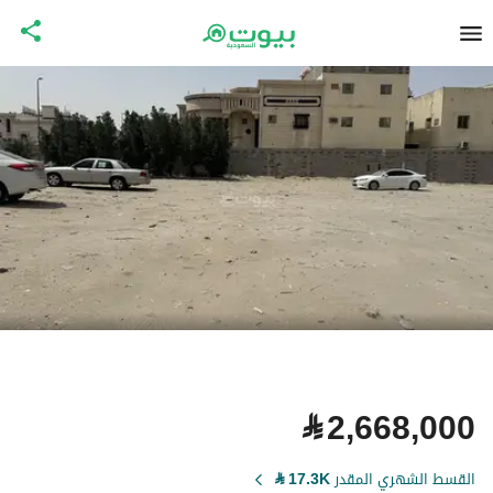
⃁
2,668,000
القسط الشهري المقدر
17.3K
⃁