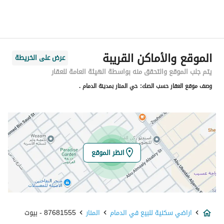
الحي
المنار
اسم الشارع
زهير بن ابي سلمى
الرمز البريدي
32275
الموقع والأماكن القريبة
عرض على الخريطة
رقم المبنى
2832
يتم جلب الموقع والتحقق منه بواسطة الهيئة العامة للعقار
وصف موقع العقار حسب الصك:
حي المنار بمدينة الدمام .
الرقم الاضافي
8639
خط العرض
26.363352649140587
خط الطول
50.0365186156254
انظر الموقع
تفاصيل العقار
نوع الإعلان
للبيع
اراضي سكنية للبيع في الدمام
المنار
87681555 - بيوت
استخدام العقار
-