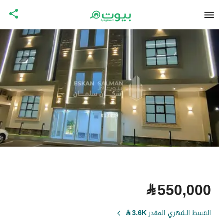
⃁
550,000
القسط الشهري المقدر
3.6K
⃁