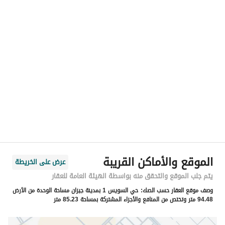
رقم المسؤول
-
الموقع
المنطقة
منطقة جازان
المدينة
جازان
الحي
السويس 2
اسم الشارع
خفاف بن عمير بن الحارث
الرمز البريدي
82613
الموقع والأماكن القريبة
عرض على الخريطة
رقم المبنى
6953
يتم جلب الموقع والتحقق منه بواسطة الهيئة العامة للعقار
وصف موقع العقار حسب الصك:
حي السويس 1 بمدينة جيزان مساحة الوحدة من الأرض
الرقم الاضافي
2606
94.48 متر وتختص من المنافع والأجزاء المشتركة بمساحة 85.23 متر
خط العرض
16.856434834882872