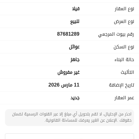
Living rooms: 1, master bedrooms: 4
نوع العقار
فیلا
Upper annex details
نوع العرض
للبيع
Bathrooms: 1, living rooms: 1
رقم بيوت المرجعي
87681289
Offer number: 13771
نوع السكن
عوائل
Advertising license number: 7200573550
Fala license number: 1200019203
حالة البناء
جاهز
Mobile number: +966538463033
التأثيث
غير مفروش
تاريخ الإضافة
11 مارس 2026
عمر العقار
جديد
احذر من الإحتيال، لا تقم بتحويل أي مبلغ إلا عبر القنوات الرسمية لضمان
حقوقك .الإعلان عن الغير يعرضك للمساءلة القانونية.