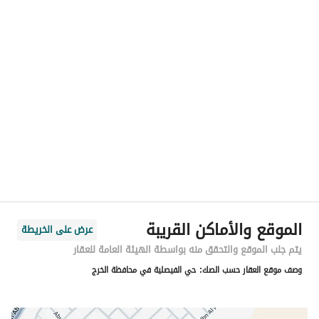
رقم المسؤول
-
الموقع
المنطقة
منطقة الرياض
المدينة
الخرج منطقة الرياض
الحي
الفيصلية
اسم الشارع
الزيير بن العوام
الرمز البريدي
16441
الموقع والأماكن القريبة
عرض على الخريطة
رقم المبنى
3513
يتم جلب الموقع والتحقق منه بواسطة الهيئة العامة للعقار
وصف موقع العقار حسب الصك:
حي الفيصلية في محافظة الخرج
الرقم الاضافي
7224
خط العرض
24.162010475186786