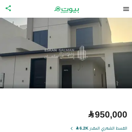
⃁
950,000
القسط الشهري المقدر
6.2K
⃁