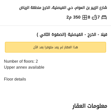
شارع الزيير بن العوام، حي الفيصلية، الخرج منطقة الرياض
7
8
350 م2
950,000
⃁
التفاصيل
معلومات ترخيص الإعلان
حاسبة التمويل
فيلا - الخرج - الفيصلية (الصفوة الثاني )
هذا العقار لم يعد متوفرا بعد الآن
Number of floors: 2
Upper annex available
Floor details
Ground floor details
Number of majlis: 2, bathrooms: 3, picker: 1, kitchens: 1
معلومات العقار
First floor details