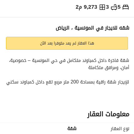
5
3
9,273 م2
⃁
70,000
سنوياً
يص الإعلان
الاماكن القريبة
شقه للايجار في المونسية ، الرياض
هذا العقار لم يعد متوفرا بعد الآن
شقة فاخرة داخل كمباوند متكامل في حي المونسية – خصوصية، 
أمان، ومرافق متكاملة
للإيجار شقة راقية بمساحة 200 متر مربع تقع داخل كمباوند سكني 
متكامل في حي المونسية بمدينة الرياض. الشقة تتميز بخصوصيتها 
العالية، موقعها الاستراتيجي، ومرافق المجمع التي تمنح السكان 
أسلوب حياة مريح وآمن. 
معلومات العقار
مواصفات الشقة:
نوع العقار
شقة
المساحة: 200 م²