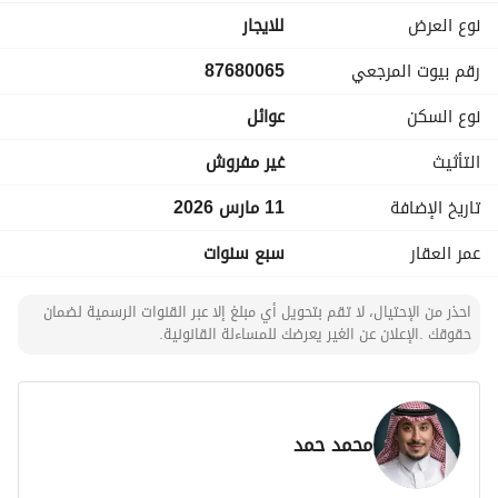
نوع العرض
للايجار
الواجهة: جنوبية
رقم بيوت المرجعي
87680065
الشارع: عرض 30 متر
نوع السكن
عوائل
تتكون من:
التأثيث
غير مفروش
غرف نوم واسعة
تاريخ الإضافة
11 مارس 2026
عمر العقار
سبع سنوات
دورات مياه
صالة مريحة
احذر من الإحتيال، لا تقم بتحويل أي مبلغ إلا عبر القنوات الرسمية لضمان
حقوقك .الإعلان عن الغير يعرضك للمساءلة القانونية.
مجلس مستقل
مطبخ عصري مجهز
محمد حمد
مميزات الكمباوند: