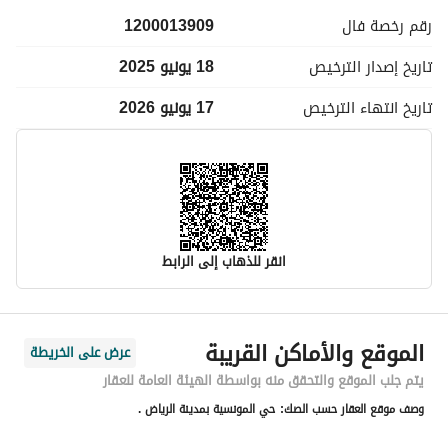
الحيوية مثل المدارس، المستشفيات، والمراكز التجارية. 
رقم رخصة
فال
1200013909
ملاحظة: نعمل حاليًا على تحديث الصور لتشمل كافة المرافق 
تاريخ إصدار
الترخيص
18 يونيو 2025
الخارجية مثل المسبح، النادي، الساونا، وغرف البخار، بهدف إبراز 
جودة الحياة داخل الكمباوند بشكل أكثر شمولاً.
تاريخ انتهاء
الترخيص
17 يونيو 2026
انقر للذهاب إلى الرابط
معلومات مسؤول الإعلان
الموقع والأماكن القريبة
عرض على الخريطة
اسم المسؤول
-
يتم جلب الموقع والتحقق منه بواسطة الهيئة العامة للعقار
وصف موقع العقار حسب الصك:
حي المونسية بمدينة الرياض .
رقم المسؤول
-