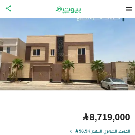
⃁
8,719,000
القسط الشهري المقدر
56.5K
⃁