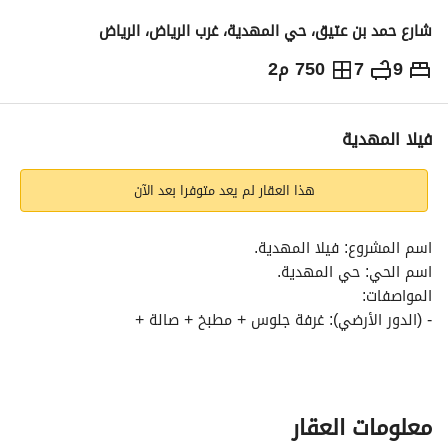
شارع حمد بن عتيق، حي المهدية، غرب الرياض، الرياض
9
7
750 م2
8,719,000
⃁
التفاصيل
معلومات ترخيص الإعلان
حاسبة التمويل
فيلا المهدية
هذا العقار لم يعد متوفرا بعد الآن
اسم المشروع: فيلا المهدية. 
اسم الحي: حي المهدية. 
المواصفات:
- (الدور الأرضي): غرفة جلوس + مطبخ + صالة +
مقلط + مجلس + مغاسل + 2 دورة
- (الدور الأول): 3 غرفة نوم ماستر + غرفة نوم +
2 دورة مياه + بلكونة + صالة
معلومات العقار