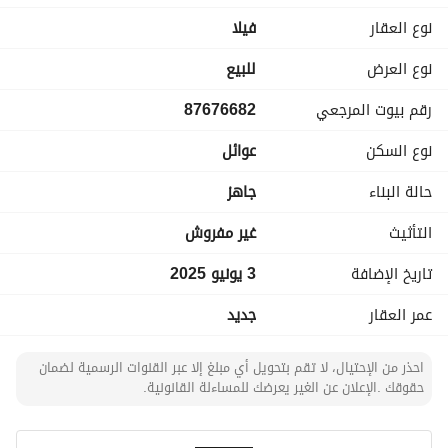
- (الملحق): غرفة نوم + غرفة غسيل مالبس
نوع العقار
فیلا
+ غرف نوم ماستر مع دورة مياه+
صالة + سطح + شقتين كل شقة
نوع العرض
للبيع
مساحتها 120 متر + غرفتين نوم
رقم بيوت المرجعي
87676682
+ 2 دورة مياه + صالة + مطبخ +
مجلس + عداد كهرباء مستقل
نوع السكن
عوائل
حالة البناء
جاهز
المميزات:
مؤثثة + مكيفات
التأثيث
غير مفروش
راكبة +مطبخ راكب
تاريخ الإضافة
3 يونيو 2025
+ غاز مركزي +
مستودع +
عمر العقار
جديد
ملحق خارجي +
مغاسل +
احذر من الإحتيال، لا تقم بتحويل أي مبلغ إلا عبر القنوات الرسمية لضمان
2 دورة مياه
حقوقك .الإعلان عن الغير يعرضك للمساءلة القانونية.
+ مسبح
+ حديقة 200 م