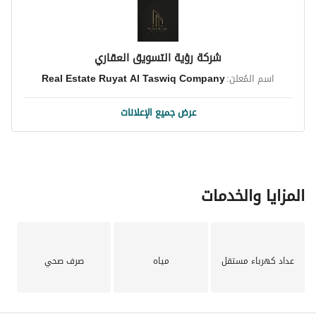
كما يوجد خدمات ما بعد البيع: -
تأجير الشقة او إعادة بيعها، توفير شركاء لخصومات العملاء، متابعة 
العملاء والرد على الاستفسارات، خدمات التصاميم والتأثيث
شركة رؤية التسويق العقاري
اسم المُعلن:
Real Estate Ruyat Al Taswiq Company
نسعد بتواصلكم واستقبال استفساراتكم على الأرقام الموضحة 
ادناه: -
عرض جميع الإعلانات
-0554507755
-0552927755
-0553807755
-0552407755
-0559247755
المزايا والخدمات
رقم المعلن: - (1399752)
رقم التفويض: - (0190240)
عداد كهرباء مستقل
مياه
صرف صحي