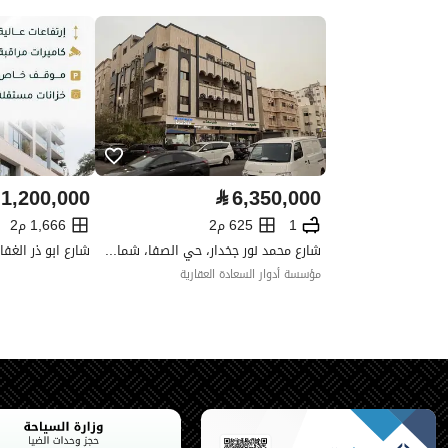
واجهة العقار
-
حدود واطوال العقار
-
الضمانات والمدة
.
قنوات الاعلان
منصة مرخصة ،لوحة اعلانية ،منصا
1,200,000
⃁
6,350,000
حدود العقار/الملكية
1
625 م2
1,666 م2
شارع محمد نور جخدار، حي الصفا، شمال جدة، جدة
الشمالي
مؤسسة أدوار السعادة العقارية
اسم
قطعة
طول
خمسون متر
الشرقي
اسم
شارع