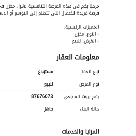
فرصة فريدة للأعمال التي تتطلع إلى التوسع أو الا
المميزات الرئيسية:
- النوع: مخزن
- الغرض: للبيع
- الموقع: المنار، جدة
معلومات العقار
- السعر: 6,000,000 ريال سعودي
- عدد الحمامات: 2
- مفروش: لا
نوع العقار
مستودع
نوع العرض
للبيع
رقم بيوت المرجعي
87676073
الموظفين والزوار على حد سواء. 
حالة البناء
جاهز
الأنشطة التجارية. 
المزايا والخدمات