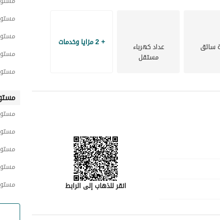
مستود
إن الاستثمار في هذه الملكية لا يضمن لك فقط الحصول على أصل قيم، بل يفتح أيضًا العديد من الاحتمالات ضمن 
مركز حضري مشهور بالتجارة والتجارة. اغتنم هذه الفرصة لامتلاك مخزن يمكن أن يساهم بشكل كبير في نجاح 
مستود
مستود
+ 2 مزايا وخدمات
 سائق
عداد كهرباء
لا تفوت فرصة استكشاف هذه الملكية الواعدة. اتصل بنا اليوم للحصول على مزيد من المعلومات أو لتحديد موعد 
مستود
مستقل
مستود
مستو
مستود
مستود
مستود
مستود
مستود
انقر للذهاب إلى الرابط