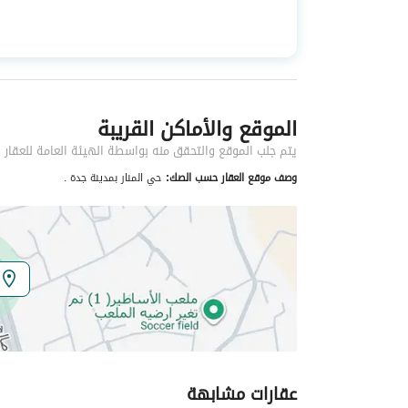
استخدام العقار
-
نوع العقار
مستودعات
الموقع والأماكن القريبة
خدمات العقار
يتم جلب الموقع والتحقق منه بواسطة الهيئة العامة للعقار
كهرباء
نعم
وصف موقع العقار حسب الصك:
حي المنار بمدينة جدة .
تفاصيل اضافية
عمر العقار
خمس سنوات
عرض الشارع
40
رقم المخطط
158 / ب
عقارات مشابهة
رقم صك الملكية
393836014337