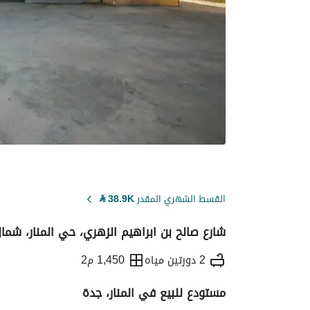
القسط الشهري المقدر
38.9K
⃁
شارع صالح بن ابراهيم الزهري، حي المنار، شما
2 دورتين مياه
1,450 م2
مستودع للبيع في المنار، جدة
التفاصيل
معلومات ترخيص الإعلان
حاسبة ا