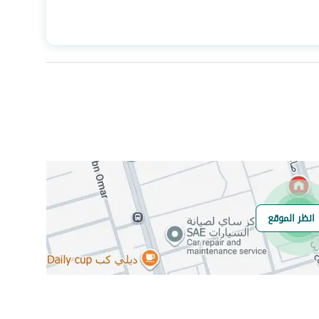
المساحة
1450
عدد الغرف
-
انظر الموقع
هل يوجد اي التزام
.
على العقار ؟
مطابقة لكود البناء
-
السعودي