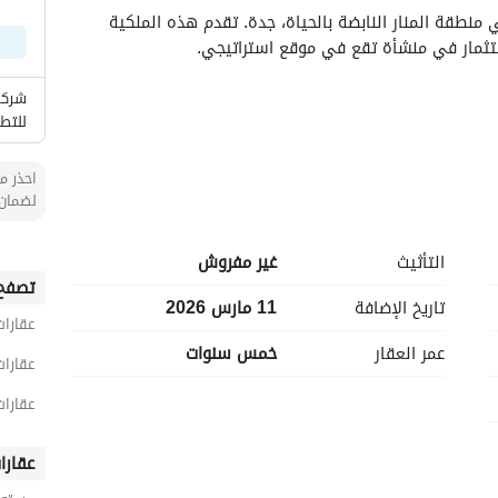
مرحبًا بكم في هذه الفرصة التنافسية لشراء مخزن في منطقة المنار النابضة بالحياة، جدة. تقدم هذه الملكية 
ستثمار في منشأة تقع في موقع استراتيجي. 
شركة
للتطو
احذر من
لضمان 
التأثيث
غير مفروش
تصفح 
تم تصميم هذا المخزن مع الأخذ في الاعتبار الوظائف، ويوفر مساحة شاسعة لعمليات متنوعة. على الرغم من أنه 
تاريخ الإضافة
11 مارس 2026
عقارات
غير مفروش، إلا أنه يوفر لوحة فارغة لتخصيصها وتجهيزها وفقًا لاحتياجات عملك. تساهم الحمامين في راحة 
عمر العقار
خمس سنوات
عقارات
تضمن الموقع الاستراتيجي في جدة أن يكون المخزن سهل الوصول، مما يجعله مكاناً مثاليًا لأغراض التوزيع أو 
عقارات
التخزين. ستستفيد من بنية تحتية قوية ووسائل راحة أساسية مثل الكهرباء، مما يخلق بيئة مواتية لمختلف أنواع 
عقارا