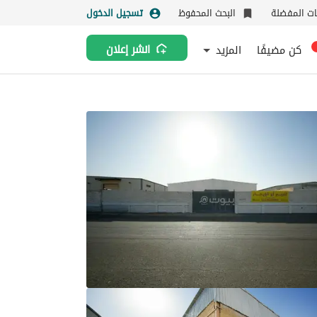
نات المفضلة
البحث المحفوظ
تسجيل الدخول
كن مضيفًا
المزيد
انشر إعلان