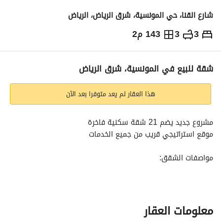
شارع القنا، حي المونسية، شرق الرياض، الرياض
3
3
143 م2
1,100,000
⃁
التفاصيل
معلومات ترخيص الإعلان
حاسبة التمويل
شقة للبيع في المونسية، شرق الرياض
هذا العقار لم يعد متوفرا بعد الآن
مشروع جديد يضم 21 شقة سكنية فاخرة
موقع استراتيجي قريب من جميع الخدمات
مواصفات الشقق:
مساحات تبدأ من 103 مرتر مبع ل157 متر مربع
3 غرف نوم + مجلس + صالة + مطبخ + مستودع - 3 دورات مياه
تصميم عملي وواجهات جنوبية مميزة
معلومات العقار
شقق متوفرة في الدور الأرضي، الأول، الثاني، والثالث (مع سطح)