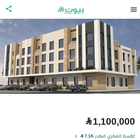
⃁
1,100,000
القسط الشهري المقدر
7.1K
⃁