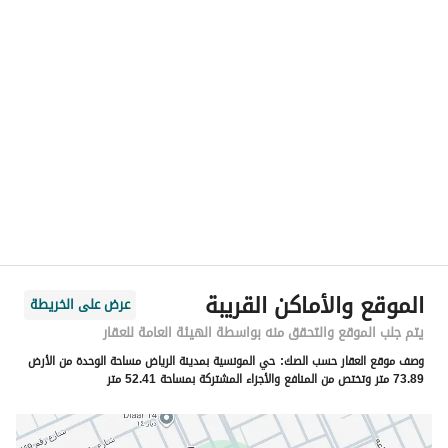
الموقع
المنطقة
منطقة الرياض
المدينة
الرياض
الحي
المونسية
اسم الشارع
القنا
الرمز البريدي
13249
الموقع والأماكن القريبة
عرض على الخريطة
رقم المبنى
6749
يتم جلب الموقع والتحقق منه بواسطة الهيئة العامة للعقار
وصف موقع العقار حسب الصك:
حي المونسية بمدينة الرياض مساحة الوحدة من الأرض
الرقم الاضافي
3376
73.89 متر وتختص من المنافع والأجزاء المشتركة بمساحة 52.41 متر
خط العرض
24.83092452139708