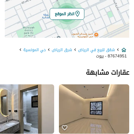
خط الطول
46.756247811888485
انظر الموقع
تفاصيل العقار
نوع الإعلان
للبيع
شقق للبيع في الرياض
شرق الرياض
حي المونسية
استخدام العقار
-
87674951 - بيوت
نوع العقار
شقق
عقارات مشابهة
السعر
1100000
المساحة
143.42
عدد الغرف
4
خدمات العقار