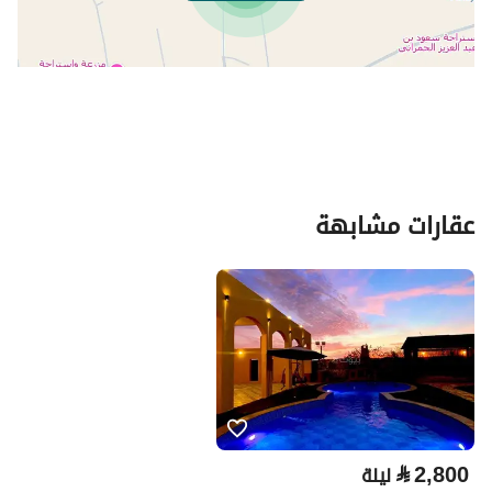
عقارات مشابهة
⃁
2,800
ليلة