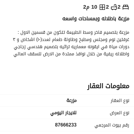
⃁
1,000
يومياً
2
2
10 م2
مزرعة باطلاله وبمساحات واسعه
رة السياحة
الاماكن القريبة
مزرعة بتصميم فاخر وسط الطبيعة تتكون من قسمين الاول :
غرفتين نوم ومجلس ومطبخ وطاولة طعام لعدد(١٠) اشخاص و ٣ 
دورات مياة في ايقونه معماريه تراثيه بتصميم هندسي زجاجي 
واطلاله ريفية من خلال نوافذ ممتدة من الارض للسقف العالي 
ومسبح في فناء خارجي بمساحة ٣٥٠ متر للمناسبات الخارجيه. 
القسم الثاني :
مجلس تراثي و جلسات خارجية ومطبخ ودورة مياه . 
معلومات العقار
***ملاحظات***
- يوجد سماعات حفلات( بسعر مناسب )
نوع العقار
مزرعة
- يمكن التنسيق للمناسبات الكبيره مثل (طباخ ، مفروشات زل، خدم 
رجال او نساء ) او غيرها حسب التوفر . 
نوع العرض
للايجار اليومي
- للمناسبات الخاصه يمكن التنسيق المسبق مثل (اعياد الميلاد او 
رقم بيوت المرجعي
87666233
ذكرى الزواج ) او غيرها حسب التوفر. 
- يوجد في المزرعه ذبايح مع امكانية الذبح . 