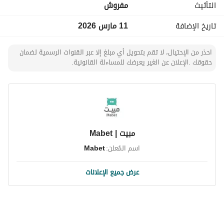
التأثيث
مفروش
- للاطمئنان يوجد حارس على مدار ٢٤ ساعة والموقع مراقب 
بالكاميرات خارجيا. 
تاريخ الإضافة
11 مارس 2026
- قسم الحيوانات من الساعة ٤ العصر الى ٧ المغرب للمشاهدة تحت 
اشراف الراعي.
احذر من الإحتيال، لا تقم بتحويل أي مبلغ إلا عبر القنوات الرسمية لضمان
حقوقك .الإعلان عن الغير يعرضك للمساءلة القانونية.
مبيت | Mabet
اسم المُعلن:
Mabet
عرض جميع الإعلانات