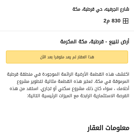
شارع الجرفيه، حي قرطبة، مكة
830 م2
1,703,468
⃁
التفاصيل
معلومات ترخيص الإعلان
حاسبة التمويل
أرض للبيع - قرطبة، مكة المكرمة
هذا العقار لم يعد متوفرا بعد الآن
اكتشف هذه القطعة الأرضية الرائعة الموجودة في منطقة قرطبة 
المرموقة في مكة. تعتبر هذه القطعة مثالية لتطوير مشروع 
أحلامك ، سواء كان ذلك مشروع سكني أو تجاري. استفد من هذه 
الفرصة الاستثمارية الرابحة مع الميزات الرئيسية التالية:
- مساحة الأرض: غير محددة
- السعر: 1,703,468 ريال سعودي
- مفروشة: لا
- الغرض: البيع
معلومات العقار
- المدينة: مكة