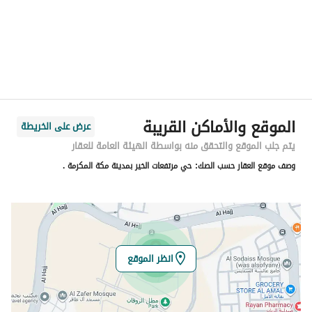
المدينة
مكة
الحي
قرطبة
اسم الشارع
الجرفيه
الرمز البريدي
24224
الموقع والأماكن القريبة
عرض على الخريطة
رقم المبنى
3871
يتم جلب الموقع والتحقق منه بواسطة الهيئة العامة للعقار
وصف موقع العقار حسب الصك:
حي مرتفعات الخير بمدينة مكة المكرمة .
الرقم الاضافي
8065
خط العرض
21.475204161406847
خط الطول
39.836329706203685
انظر الموقع
تفاصيل العقار