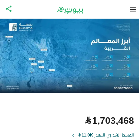
⃁
1,703,468
القسط الشهري المقدر
11.0K
⃁