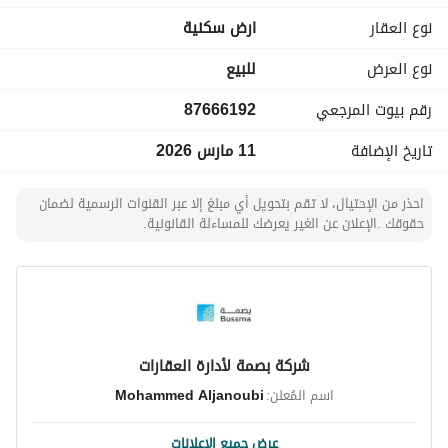
- الموقع: قرطبة
نوع العقار
ارض سكنية
- المرافق: الكهرباء
لا تفوت فرصة امتلاك هذه الأرض الرائعة في منطقة تتطور بسرعة. 
نوع العرض
للبيع
تواصل معنا اليوم للحصول على مزيد من التفاصيل وترتيب موعد 
رقم بيوت المرجعي
87666192
للمعاينة!
تاريخ الإضافة
11 مارس 2026
احذر من الإحتيال، لا تقم بتحويل أي مبلغ إلا عبر القنوات الرسمية لضمان
حقوقك .الإعلان عن الغير يعرضك للمساءلة القانونية.
شركة بصمة لأدارة العقارات
اسم المُعلن:
Mohammed Aljanoubi
عرض جميع الإعلانات