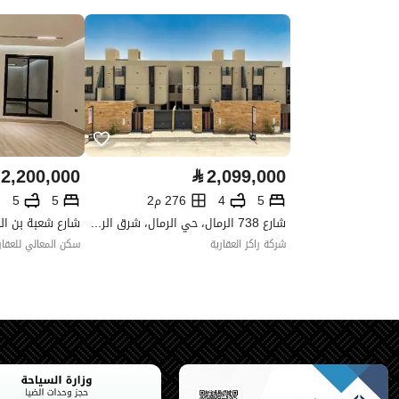
رقم صك الملكية
9033804521700000
واجهة العقار
شرقية
حدود واطوال العقار
-
الضمانات والمدة
-
2,200,000
⃁
2,099,000
قنوات الاعلان
منصة مرخصة ،لوحة اعلانية ،منص
5
4
276 م2
5
5
شارع 738 الرمال، حي الرمال، شرق الرياض، الرياض
حدود العقار/الملكية
شركة راكز العقارية
سكن المعالي للعقار
الشمالي
الشرقي
الغربي
الجنوبي